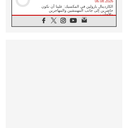
06.08.2026
الكاردينال بارولين في المكسيك: علينا أن نكون
حاضرين إلى جانب المهمشين والمهاجرين
والأجانب
06.08.2026
البابا لاوُن الرابع عشر للشباب في أسيزي:
"أوروبا والعالم يبحثان اليوم عن قديسين جُدد
فيكم"
06.08.2026
البابا في أسيزي يتحدث إلى الشباب المشاركين
في لقاء الشباب الفرنسيسكاني
06.08.2026
البابا لاوُن الرابع عشر يبرق معزيا بوفاة
الكاردينال جوليو دوارتي لانغا
05.08.2026
في مقابلته العامة مع المؤمنين البابا لاوُن الرابع
عشر يواصل الحديث عن الدستور في الليتورجيا
المقدسة مسلطا الضوء على صلاة الكنيسة
05.08.2026
البابا لاوُن الرابع عشر يزور في تشرين الثاني
٢٠٢٦ أوروغواي والأرجنتين وبيرو
05.08.2026
خمسون عاما على استشهاد الأسقف الأرجنتيني
الطوباوي إنريكي أنجيليلي