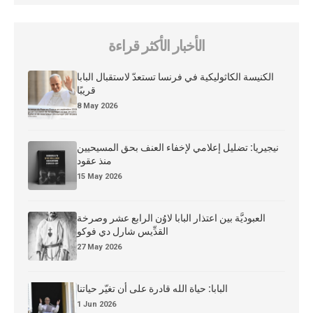
الأخبار الأكثر قراءة
الكنيسة الكاثوليكية في فرنسا تستعدّ لاستقبال البابا
قريبًا
8 May 2026
نيجيريا: تضليل إعلامي لإخفاء العنف بحق المسيحيين
منذ عقود
15 May 2026
العبوديَّة بين اعتذار البابا لاوُن الرابع عشر وصرخة
القدِّيس شارل دي فوكو
27 May 2026
البابا: حياة الله قادرة على أن تغيّر حياتنا
1 Jun 2026