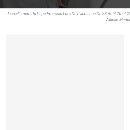
Recueillement Du Pape François Lors De L’audience Du 28 Août 2024 ©
Vatican Media