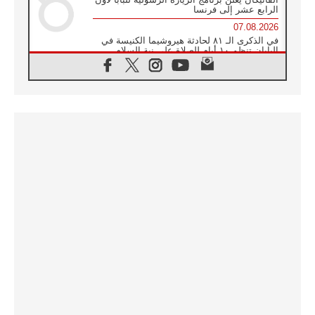
الرابع عشر إلى فرنسا
07.08.2026
في الذكرى الـ ٨١ لحادثة هيروشيما الكنيسة في
اليابان تنظم ١٠ أيام للصلاة على نية السلام
07.08.2026
الكنيسة في الأوروغواي: زيارة البابا ستعزز
الإيمان والرجاء
06.08.2026
الاجتماع الشهري للمطارنة الموارنة
06.08.2026
الكاردينال روسي: زيارة البابا لاوُن إلى الأرجنتين
هي تكريم للبابا فرنسيس
06.08.2026
زيارة البابا إلى البيرو ستكون زمن نعمة ومصالحة
ورجاء
06.08.2026
الكاردينال بارولين في المكسيك: علينا أن نكون
حاضرين إلى جانب المهمشين والمهاجرين
والأجانب
06.08.2026
البابا لاوُن الرابع عشر للشباب في أسيزي:
"أوروبا والعالم يبحثان اليوم عن قديسين جُدد
فيكم"