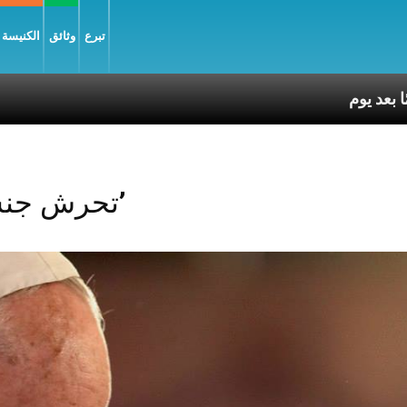
تبرع
وثائق
الكنيسة و
Posts Tagged ‘تحرش جنسي’