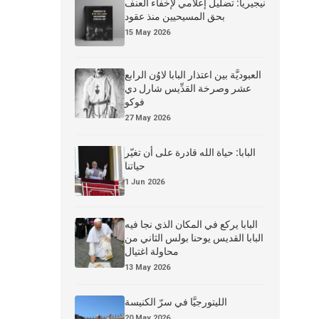
نيجيريا: تضليل إعلامي لإخفاء العنف
بحق المسيحيين منذ عقود
15 May 2026
العبوديَّة بين اعتذار البابا لاوُن الرابع
عشر وصرخة القدِّيس شارل دي
فوكو
27 May 2026
البابا: حياة الله قادرة على أن تغيّر
حياتنا
1 Jun 2026
البابا يركع في المكان الذي نجا فيه
البابا القديس يوحنا بولس الثاني من
محاولة اغتيال
13 May 2026
الليتورجيَّا في سرّ الكنيسة
20 May 2026