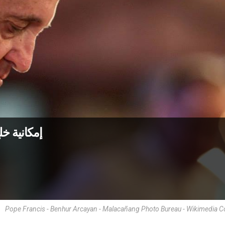
إمكانية خ
Pope Francis - Benhur Arcayan - Malacañang Photo Bureau - Wikimedia