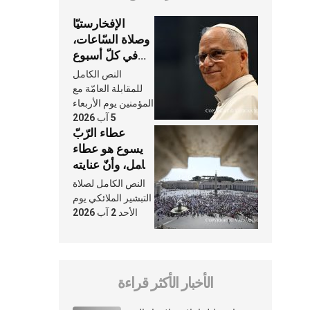
الإفخارستيّا
وصلاة السّاعات،
في كلّ أسبوع
وكلّ يوم، هما
النص الكامل
النَّفَس في حياة
للمقابلة العامّة مع
الكنيسة
المؤمنين يوم الأربعاء
5 آب 2026
عطاء الرّبّ
يسوع هو عطاء
شامل، وأنّ عنايته
بنا لا تغيب عنّا
النص الكامل لصلاة
أبدًا
التبشير الملائكي يوم
الأحد 2 آب 2026
الأخبار الأكثر قراءة