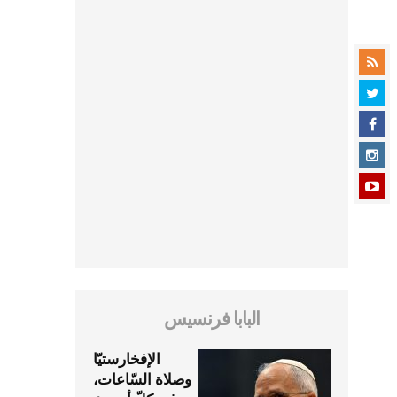
البابا فرنسيس
الإفخارستيّا
وصلاة السّاعات،