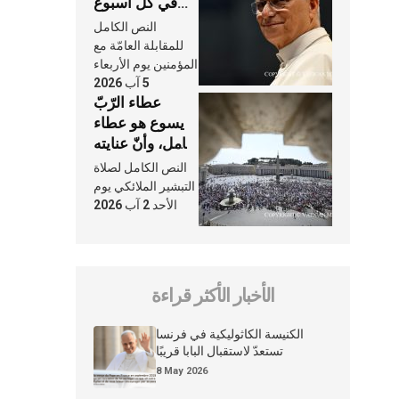
في كلّ أسبوع
وكلّ يوم، هما
النص الكامل
النَّفَس في حياة
للمقابلة العامّة مع
الكنيسة
المؤمنين يوم الأربعاء
5 آب 2026
عطاء الرّبّ
يسوع هو عطاء
شامل، وأنّ عنايته
بنا لا تغيب عنّا
النص الكامل لصلاة
أبدًا
التبشير الملائكي يوم
الأحد 2 آب 2026
الأخبار الأكثر قراءة
الكنيسة الكاثوليكية في فرنسا
تستعدّ لاستقبال البابا قريبًا
8 May 2026