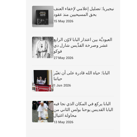
نيجيريا: تضليل إعلامي لإخفاء العنف
بحق المسيحيين منذ عقود
15 May 2026
العبوديَّة بين اعتذار البابا لاوُن الرابع
عشر وصرخة القدِّيس شارل دي
فوكو
27 May 2026
البابا: حياة الله قادرة على أن تغيّر
حياتنا
1 Jun 2026
البابا يركع في المكان الذي نجا فيه
البابا القديس يوحنا بولس الثاني من
محاولة اغتيال
13 May 2026