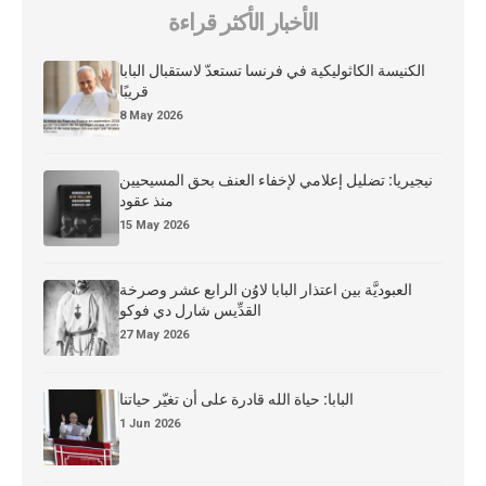
الأخبار الأكثر قراءة
الكنيسة الكاثوليكية في فرنسا تستعدّ لاستقبال البابا
قريبًا
8 May 2026
نيجيريا: تضليل إعلامي لإخفاء العنف بحق المسيحيين
منذ عقود
15 May 2026
العبوديَّة بين اعتذار البابا لاوُن الرابع عشر وصرخة
القدِّيس شارل دي فوكو
27 May 2026
البابا: حياة الله قادرة على أن تغيّر حياتنا
1 Jun 2026