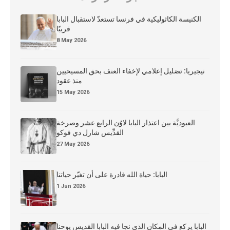
الكنيسة الكاثوليكية في فرنسا تستعدّ لاستقبال البابا
قريبًا
8 May 2026
نيجيريا: تضليل إعلامي لإخفاء العنف بحق المسيحيين
منذ عقود
15 May 2026
العبوديَّة بين اعتذار البابا لاوُن الرابع عشر وصرخة
القدِّيس شارل دي فوكو
27 May 2026
البابا: حياة الله قادرة على أن تغيّر حياتنا
1 Jun 2026
البابا يركع في المكان الذي نجا فيه البابا القديس يوحنا