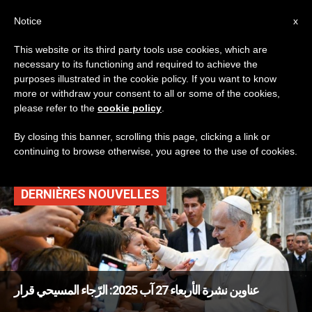
AR
Notice
x
This website or its third party tools use cookies, which are
necessary to its functioning and required to achieve the
TAG
purposes illustrated in the cookie policy. If you want to know
Posts Tagged ‘تسليم
more or withdraw your consent to all or some of the cookies,
please refer to the
cookie policy
.
يسوع’
By closing this banner, scrolling this page, clicking a link or
continuing to browse otherwise, you agree to the use of cookies.
DERNIÈRES NOUVELLES
عناوين نشرة الأربعاء 27 آب 2025: الرّجاء المسيحي قرار