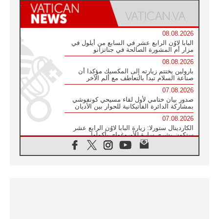
08.08.2026
البابا لاوُن الرابع عشر في السابع من أيلول في
مزار أم المشورة الصالحة في جناتزانو
08.08.2026
بارولين يختتم زيارته إلى المكسيك مؤكدا أن
صناعة السلام تبدأ بالتعاطف مع ألم الآخر
07.08.2026
صدور بيان ختامي لأول لقاء مسيحي كونفوشي
بمشاركة الدائرة الفاتيكانية للحوار بين الأديان
07.08.2026
الكاردينال ستورلا: زيارة البابا لاوُن الرابع عشر
ستكون بشرى سارة للأوروغواي بأكملها
07.08.2026
الفاتيكان يعلن برنامج الزيارة الرسولية للبابا لاوُن
الرابع عشر إلى فرنسا
07.08.2026
في الذكرى الـ ٨١ لحادثة هيروشيما الكنيسة في
اليابان تنظم ١٠ أيام للصلاة على نية السلام
07.08.2026
الكنيسة في الأوروغواي: زيارة البابا ستعزز