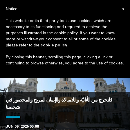
AR
Notice
x
This website or its third party tools use cookies, which are
necessary to its functioning and required to achieve the
TAG
purposes illustrated in the cookie policy. If you want to know
Posts Tagged ‘تطواف’
more or withdraw your consent to all or some of the cookies,
please refer to the
cookie policy
.
By closing this banner, scrolling this page, clicking a link or
continuing to browse otherwise, you agree to the use of cookies.
DERNIÈRES NOUVELLES
فلنخرج من الأنانيّة واللامبالاة والإيمان المريح والمحصور في
شخصنا
JUN 09, 2026 05:08