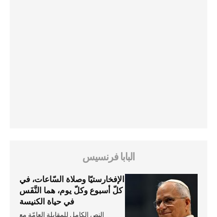
البابا فرنسيس
الإفخارستيّا وصلاة السّاعات، في
كلّ أسبوع وكلّ يوم، هما النَّفَس
في حياة الكنيسة
النص الكامل للمقابلة العامّة مع