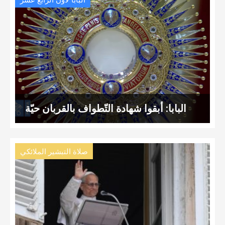
البابا لاون الرّابع عشر
البابا: أبقوا شهادة التّطواف بالقربان حيّة
صلاة التبشير الملائكي