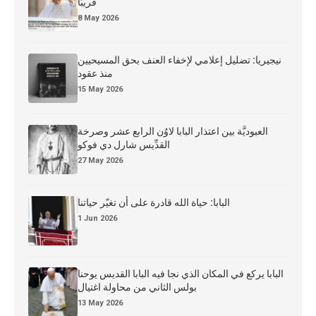
قريبًا
8 May 2026
نيجيريا: تضليل إعلامي لإخفاء العنف بحق المسيحيين
منذ عقود
15 May 2026
العبوديَّة بين اعتذار البابا لاوُن الرابع عشر وصرخة
القدِّيس شارل دي فوكو
27 May 2026
البابا: حياة الله قادرة على أن تغيّر حياتنا
1 Jun 2026
البابا يركع في المكان الذي نجا فيه البابا القديس يوحنا
بولس الثاني من محاولة اغتيال
13 May 2026