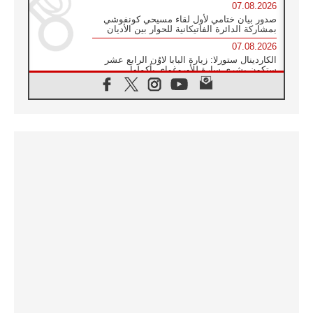
07.08.2026
صدور بيان ختامي لأول لقاء مسيحي كونفوشي
بمشاركة الدائرة الفاتيكانية للحوار بين الأديان
07.08.2026
الكاردينال ستورلا: زيارة البابا لاوُن الرابع عشر
ستكون بشرى سارة للأوروغواي بأكملها
07.08.2026
الفاتيكان يعلن برنامج الزيارة الرسولية للبابا لاوُن
الرابع عشر إلى فرنسا
07.08.2026
في الذكرى الـ ٨١ لحادثة هيروشيما الكنيسة في
اليابان تنظم ١٠ أيام للصلاة على نية السلام
07.08.2026
الكنيسة في الأوروغواي: زيارة البابا ستعزز
الإيمان والرجاء
06.08.2026
الاجتماع الشهري للمطارنة الموارنة
06.08.2026
الكاردينال روسي: زيارة البابا لاوُن إلى الأرجنتين
هي تكريم للبابا فرنسيس
06.08.2026
زيارة البابا إلى البيرو ستكون زمن نعمة ومصالحة
ورجاء