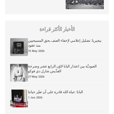
الأخبار الأكثر قراءة
نيجيريا: تضليل إعلامي لإخفاء العنف بحق المسيحيين
منذ عقود
15 May 2026
العبوديَّة بين اعتذار البابا لاوُن الرابع عشر وصرخة
القدِّيس شارل دي فوكو
27 May 2026
البابا: حياة الله قادرة على أن تغيّر حياتنا
1 Jun 2026