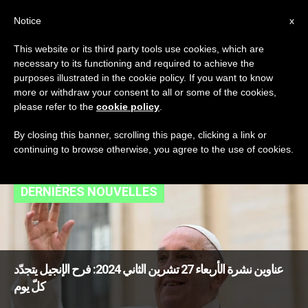
AR
Notice
x
This website or its third party tools use cookies, which are
necessary to its functioning and required to achieve the
TAG
purposes illustrated in the cookie policy. If you want to know
Posts Tagged ‘ثمار
more or withdraw your consent to all or some of the cookies,
please refer to the
cookie policy
.
الروح’
By closing this banner, scrolling this page, clicking a link or
continuing to browse otherwise, you agree to the use of cookies.
DERNIÈRES NOUVELLES
عناوين نشرة الأربعاء 27 تشرين الثاني 2024: فرح الإنجيل يتجدّد
كلّ يوم