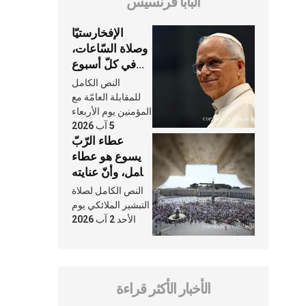
البابا فرنسيس
الإفخارستيّا
وصلاة السّاعات،
في كلّ أسبوع
وكلّ يوم، هما
النص الكامل
النَّفَس في حياة
للمقابلة العامّة مع
الكنيسة
المؤمنين يوم الأربعاء
5 آب 2026
عطاء الرّبّ
يسوع هو عطاء
شامل، وأنّ عنايته
بنا لا تغيب عنّا
النص الكامل لصلاة
أبدًا
التبشير الملائكي يوم
الأحد 2 آب 2026
الأخبار الأكثر قراءة