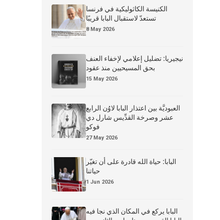
الكنيسة الكاثوليكية في فرنسا
تستعدّ لاستقبال البابا قريبًا
8 May 2026
نيجيريا: تضليل إعلامي لإخفاء العنف
بحق المسيحيين منذ عقود
15 May 2026
العبوديَّة بين اعتذار البابا لاوُن الرابع
عشر وصرخة القدِّيس شارل دي
فوكو
27 May 2026
البابا: حياة الله قادرة على أن تغيّر
حياتنا
1 Jun 2026
البابا يركع في المكان الذي نجا فيه