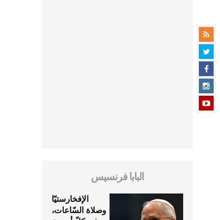
البابا فرنسيس
الإفخارستيّا
وصلاة السّاعات،