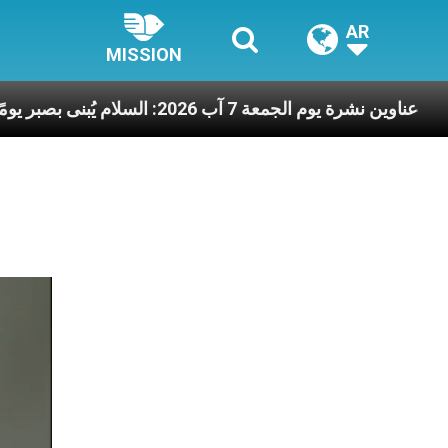
AR
MISSION
الآخرين
عناوين نشرة يوم الجمعة 7 آب 2026: السلام يُبنى بصبر يومًا بعد يوم