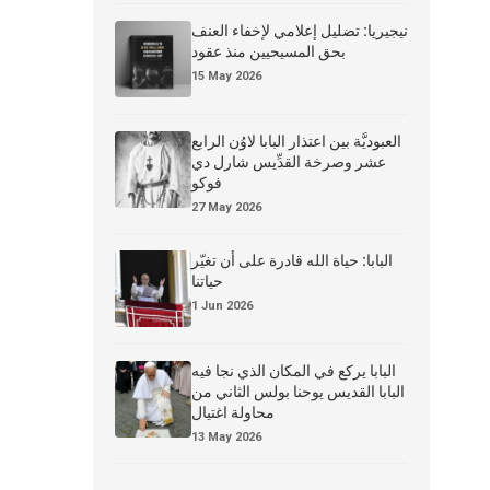
نيجيريا: تضليل إعلامي لإخفاء العنف
بحق المسيحيين منذ عقود
15 May 2026
العبوديَّة بين اعتذار البابا لاوُن الرابع
عشر وصرخة القدِّيس شارل دي
فوكو
27 May 2026
البابا: حياة الله قادرة على أن تغيّر
حياتنا
1 Jun 2026
البابا يركع في المكان الذي نجا فيه
البابا القديس يوحنا بولس الثاني من
محاولة اغتيال
13 May 2026