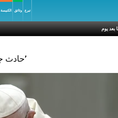
تبرع
وثائق
الكنيسة و
Posts Tagged ‘حادث جوي’