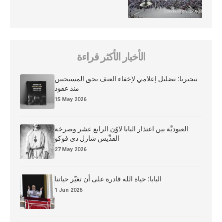
الأخبار الأكثر قراءة
نيجيريا: تضليل إعلامي لإخفاء العنف بحق المسيحيين
منذ عقود
15 May 2026
العبوديَّة بين اعتذار البابا لاوُن الرابع عشر وصرخة
القدِّيس شارل دي فوكو
27 May 2026
البابا: حياة الله قادرة على أن تغيّر حياتنا
1 Jun 2026