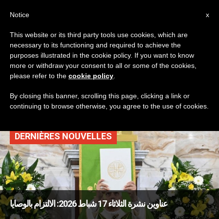
AR
Notice
x
This website or its third party tools use cookies, which are
necessary to its functioning and required to achieve the
TAG
purposes illustrated in the cookie policy. If you want to know
Posts Tagged ‘حبّ
more or withdraw your consent to all or some of the cookies,
please refer to the
cookie policy
.
الآخر’
By closing this banner, scrolling this page, clicking a link or
continuing to browse otherwise, you agree to the use of cookies.
DERNIÈRES NOUVELLES
عناوين نشرة الثلاثاء 17 شباط 2026: الالتزام بالوصايا