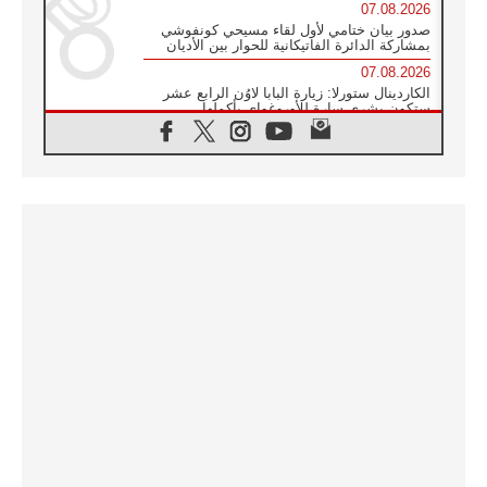
07.08.2026
صدور بيان ختامي لأول لقاء مسيحي كونفوشي
بمشاركة الدائرة الفاتيكانية للحوار بين الأديان
07.08.2026
الكاردينال ستورلا: زيارة البابا لاوُن الرابع عشر
ستكون بشرى سارة للأوروغواي بأكملها
07.08.2026
الفاتيكان يعلن برنامج الزيارة الرسولية للبابا لاوُن
الرابع عشر إلى فرنسا
07.08.2026
في الذكرى الـ ٨١ لحادثة هيروشيما الكنيسة في
اليابان تنظم ١٠ أيام للصلاة على نية السلام
07.08.2026
الكنيسة في الأوروغواي: زيارة البابا ستعزز
الإيمان والرجاء
06.08.2026
الاجتماع الشهري للمطارنة الموارنة
06.08.2026
الكاردينال روسي: زيارة البابا لاوُن إلى الأرجنتين
هي تكريم للبابا فرنسيس
06.08.2026
زيارة البابا إلى البيرو ستكون زمن نعمة ومصالحة
ورجاء