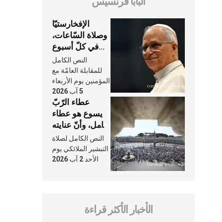
البابا فرنسيس
الإفخارستيّا
وصلاة السّاعات،
في كلّ أسبوع
وكلّ يوم، هما
النص الكامل
النَّفَس في حياة
للمقابلة العامّة مع
الكنيسة
المؤمنين يوم الأربعاء
5 آب 2026
عطاء الرّبّ
يسوع هو عطاء
شامل، وأنّ عنايته
بنا لا تغيب عنّا
النص الكامل لصلاة
أبدًا
التبشير الملائكي يوم
الأحد 2 آب 2026
الأخبار الأكثر قراءة