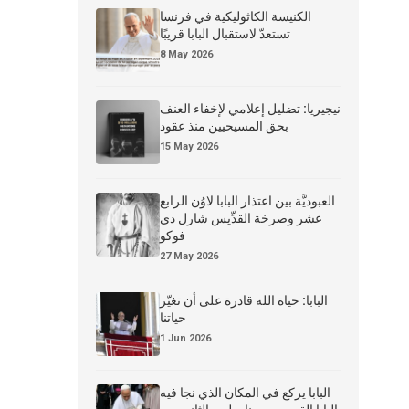
الكنيسة الكاثوليكية في فرنسا
تستعدّ لاستقبال البابا قريبًا
8 May 2026
نيجيريا: تضليل إعلامي لإخفاء العنف
بحق المسيحيين منذ عقود
15 May 2026
العبوديَّة بين اعتذار البابا لاوُن الرابع
عشر وصرخة القدِّيس شارل دي
فوكو
27 May 2026
البابا: حياة الله قادرة على أن تغيّر
حياتنا
1 Jun 2026
البابا يركع في المكان الذي نجا فيه