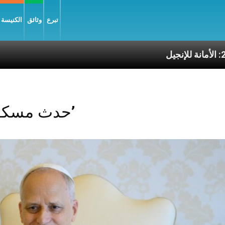
تبرع
وثائق
الكنيسة و
ة للإنجيل
Posts Tagged ‘حدث مسكوني’