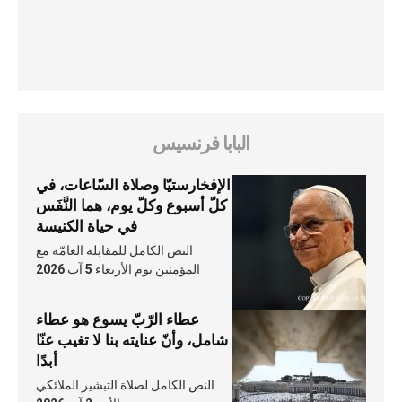
البابا فرنسيس
الإفخارستيّا وصلاة السّاعات، في
كلّ أسبوع وكلّ يوم، هما النَّفَس
في حياة الكنيسة
النص الكامل للمقابلة العامّة مع
المؤمنين يوم الأربعاء 5 آب 2026
عطاء الرّبّ يسوع هو عطاء
شامل، وأنّ عنايته بنا لا تغيب عنّا
أبدًا
النص الكامل لصلاة التبشير الملائكي