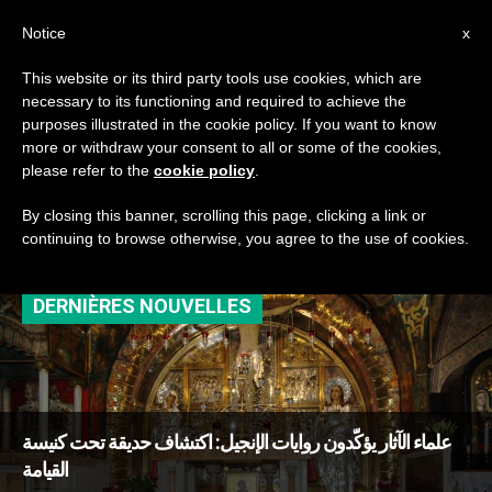
AR
Notice
x
This website or its third party tools use cookies, which are
necessary to its functioning and required to achieve the
TAG
purposes illustrated in the cookie policy. If you want to know
Posts Tagged ‘حفريّات
more or withdraw your consent to all or some of the cookies,
please refer to the
cookie policy
.
أثريّة’
By closing this banner, scrolling this page, clicking a link or
continuing to browse otherwise, you agree to the use of cookies.
DERNIÈRES NOUVELLES
علماء الآثار يؤكّدون روايات الإنجيل: اكتشاف حديقة تحت كنيسة
القيامة