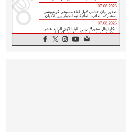
07.08.2026
صدور بيان ختامي لأول لقاء مسيحي كونفوشي
بمشاركة الدائرة الفاتيكانية للحوار بين الأديان
07.08.2026
الكاردينال ستورلا: زيارة البابا لاوُن الرابع عشر
ستكون بشرى سارة للأوروغواي بأكملها
07.08.2026
الفاتيكان يعلن برنامج الزيارة الرسولية للبابا لاوُن
الرابع عشر إلى فرنسا
07.08.2026
في الذكرى الـ ٨١ لحادثة هيروشيما الكنيسة في
اليابان تنظم ١٠ أيام للصلاة على نية السلام
07.08.2026
الكنيسة في الأوروغواي: زيارة البابا ستعزز
الإيمان والرجاء
06.08.2026
الاجتماع الشهري للمطارنة الموارنة
06.08.2026
الكاردينال روسي: زيارة البابا لاوُن إلى الأرجنتين
هي تكريم للبابا فرنسيس
06.08.2026
زيارة البابا إلى البيرو ستكون زمن نعمة ومصالحة
ورجاء