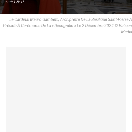
فريق زينيت
Le Cardinal Mauro Gambetti, Archiprêtre De La Basilique Saint-Pierre A
Présidé À Cérémonie De La « Recognitio » Le 2 Décembre 2024 © Vatican
Media