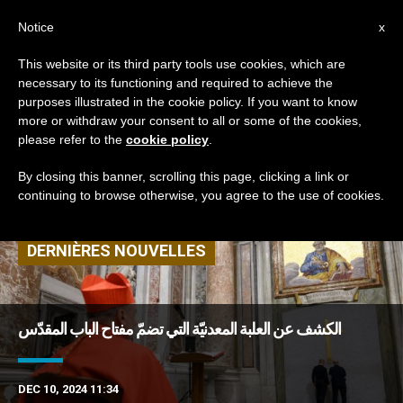
AR
Notice
x
This website or its third party tools use cookies, which are
necessary to its functioning and required to achieve the
TAG
purposes illustrated in the cookie policy. If you want to know
Posts Tagged ‘حفل
more or withdraw your consent to all or some of the cookies,
please refer to the
cookie policy
.
الاعتراف’
By closing this banner, scrolling this page, clicking a link or
continuing to browse otherwise, you agree to the use of cookies.
DERNIÈRES NOUVELLES
الكشف عن العلبة المعدنيّة التي تضمّ مفتاح الباب المقدّس
DEC 10, 2024 11:34