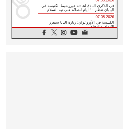
07.08.2026
في الذكرى الـ ٨١ لحادثة هيروشيما الكنيسة في
اليابان تنظم ١٠ أيام للصلاة على نية السلام
07.08.2026
الكنيسة في الأوروغواي: زيارة البابا ستعزز
الإيمان والرجاء
06.08.2026
الاجتماع الشهري للمطارنة الموارنة
06.08.2026
الكاردينال روسي: زيارة البابا لاوُن إلى الأرجنتين
هي تكريم للبابا فرنسيس
06.08.2026
زيارة البابا إلى البيرو ستكون زمن نعمة ومصالحة
ورجاء
06.08.2026
الكاردينال بارولين في المكسيك: علينا أن نكون
حاضرين إلى جانب المهمشين والمهاجرين
والأجانب
06.08.2026
البابا لاوُن الرابع عشر للشباب في أسيزي:
"أوروبا والعالم يبحثان اليوم عن قديسين جُدد
فيكم"
06.08.2026
البابا في أسيزي يتحدث إلى الشباب المشاركين