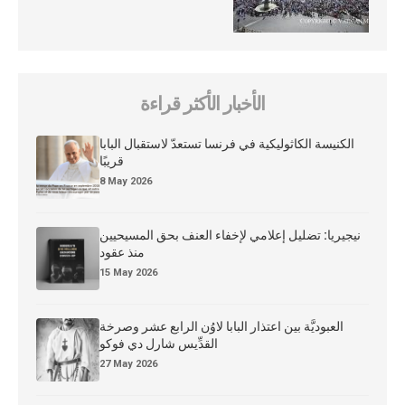
الأخبار الأكثر قراءة
الكنيسة الكاثوليكية في فرنسا تستعدّ لاستقبال البابا
قريبًا
8 May 2026
نيجيريا: تضليل إعلامي لإخفاء العنف بحق المسيحيين
منذ عقود
15 May 2026
العبوديَّة بين اعتذار البابا لاوُن الرابع عشر وصرخة
القدِّيس شارل دي فوكو
27 May 2026