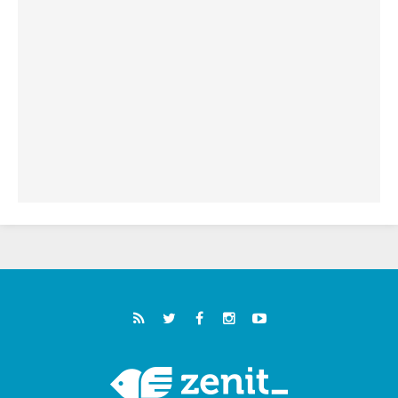
فيكم"