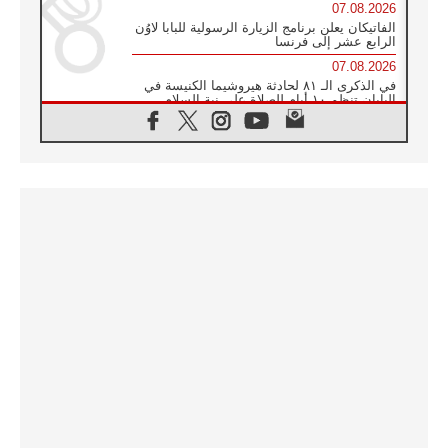
07.08.2026
الفاتيكان يعلن برنامج الزيارة الرسولية للبابا لاوُن
الرابع عشر إلى فرنسا
07.08.2026
في الذكرى الـ ٨١ لحادثة هيروشيما الكنيسة في
اليابان تنظم ١٠ أيام للصلاة على نية السلام
07.08.2026
الكنيسة في الأوروغواي: زيارة البابا ستعزز
الإيمان والرجاء
06.08.2026
الاجتماع الشهري للمطارنة الموارنة
06.08.2026
الكاردينال روسي: زيارة البابا لاوُن إلى الأرجنتين
هي تكريم للبابا فرنسيس
06.08.2026
زيارة البابا إلى البيرو ستكون زمن نعمة ومصالحة
ورجاء
06.08.2026
الكاردينال بارولين في المكسيك: علينا أن نكون
حاضرين إلى جانب المهمشين والمهاجرين
والأجانب
06.08.2026
البابا لاوُن الرابع عشر للشباب في أسيزي:
"أوروبا والعالم يبحثان اليوم عن قديسين جُدد