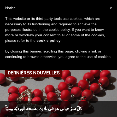
AR
Notice
x
This website or its third party tools use cookies, which are
necessary to its functioning and required to achieve the
TAG
purposes illustrated in the cookie policy. If you want to know
Posts Tagged ‘حياة
more or withdraw your consent to all or some of the cookies,
please refer to the
cookie policy
.
جديدة’
By closing this banner, scrolling this page, clicking a link or
continuing to browse otherwise, you agree to the use of cookies.
DERNIÈRES NOUVELLES
كلّ سرّ حياتي هو في تلاوة مسبحة الورديّة يوميًاً