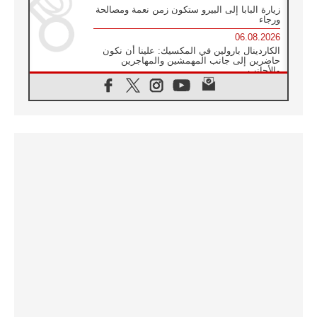
زيارة البابا إلى البيرو ستكون زمن نعمة ومصالحة
ورجاء
06.08.2026
الكاردينال بارولين في المكسيك: علينا أن نكون
حاضرين إلى جانب المهمشين والمهاجرين
والأجانب
06.08.2026
البابا لاوُن الرابع عشر للشباب في أسيزي:
"أوروبا والعالم يبحثان اليوم عن قديسين جُدد
فيكم"
06.08.2026
البابا في أسيزي يتحدث إلى الشباب المشاركين
في لقاء الشباب الفرنسيسكاني
06.08.2026
البابا لاوُن الرابع عشر يبرق معزيا بوفاة
الكاردينال جوليو دوارتي لانغا
05.08.2026
في مقابلته العامة مع المؤمنين البابا لاوُن الرابع
عشر يواصل الحديث عن الدستور في الليتورجيا
المقدسة مسلطا الضوء على صلاة الكنيسة
05.08.2026
البابا لاوُن الرابع عشر يزور في تشرين الثاني
٢٠٢٦ أوروغواي والأرجنتين وبيرو
05.08.2026