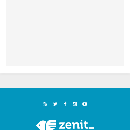
خمسون عاما على استشهاد الأسقف الأرجنتيني
الطوباوي إنريكي أنجيليلي