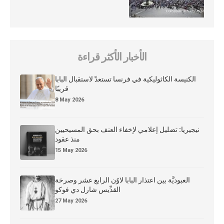
الأخبار الأكثر قراءة
الكنيسة الكاثوليكية في فرنسا تستعدّ لاستقبال البابا
قريبًا
8 May 2026
نيجيريا: تضليل إعلامي لإخفاء العنف بحق المسيحيين
منذ عقود
15 May 2026
العبوديَّة بين اعتذار البابا لاوُن الرابع عشر وصرخة
القدِّيس شارل دي فوكو
27 May 2026