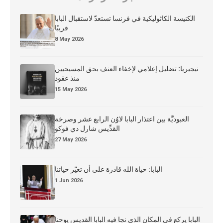
الكنيسة الكاثوليكية في فرنسا تستعدّ لاستقبال البابا
قريبًا
8 May 2026
نيجيريا: تضليل إعلامي لإخفاء العنف بحق المسيحيين
منذ عقود
15 May 2026
العبوديَّة بين اعتذار البابا لاوُن الرابع عشر وصرخة
القدِّيس شارل دي فوكو
27 May 2026
البابا: حياة الله قادرة على أن تغيّر حياتنا
1 Jun 2026
البابا يركع في المكان الذي نجا فيه البابا القديس يوحنا