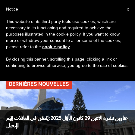
AR
Notice
x
This website or its third party tools use cookies, which are
necessary to its functioning and required to achieve the
TAG
purposes illustrated in the cookie policy. If you want to know
Posts Tagged ‘خدمة
more or withdraw your consent to all or some of the cookies,
please refer to the
cookie policy
.
الكهنة الرّاعويّة وحياتهم’
By closing this banner, scrolling this page, clicking a link or
continuing to browse otherwise, you agree to the use of cookies.
DERNIÈRES NOUVELLES
عناوين نشرة الاثنين 29 كانون الأوّل 2025: لِنَصُن في العائلات قِيَم
الإنجيل