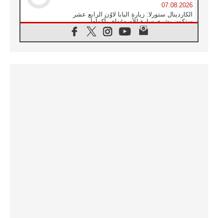
07.08.2026
الكاردينال ستورلا: زيارة البابا لاوُن الرابع عشر
ستكون بشرى سارة للأوروغواي بأكملها
07.08.2026
الفاتيكان يعلن برنامج الزيارة الرسولية للبابا لاوُن
الرابع عشر إلى فرنسا
07.08.2026
في الذكرى الـ ٨١ لحادثة هيروشيما الكنيسة في
اليابان تنظم ١٠ أيام للصلاة على نية السلام
07.08.2026
الكنيسة في الأوروغواي: زيارة البابا ستعزز
الإيمان والرجاء
06.08.2026
الاجتماع الشهري للمطارنة الموارنة
06.08.2026
الكاردينال روسي: زيارة البابا لاوُن إلى الأرجنتين
هي تكريم للبابا فرنسيس
06.08.2026
زيارة البابا إلى البيرو ستكون زمن نعمة ومصالحة
ورجاء