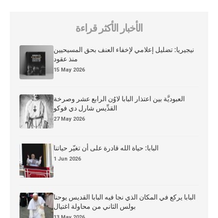
الأخبار الأكثر قراءة
نيجيريا: تضليل إعلامي لإخفاء العنف بحق المسيحيين
منذ عقود
15 May 2026
العبوديَّة بين اعتذار البابا لاوُن الرابع عشر وصرخة
القدِّيس شارل دي فوكو
27 May 2026
البابا: حياة الله قادرة على أن تغيّر حياتنا
1 Jun 2026
البابا يركع في المكان الذي نجا فيه البابا القديس يوحنا
بولس الثاني من محاولة اغتيال
13 May 2026