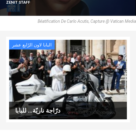
ZENIT STAFF
Béatification De Carlo Acutis, Capture @ Vatican Media
البابا لاون الرّابع عشر
درّاجة ناريّة… للبابا