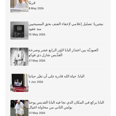
قريبًا
8 May 2026
نيجيريا: تضليل إعلامي لإخفاء العنف بحق المسيحيين
منذ عقود
15 May 2026
العبوديَّة بين اعتذار البابا لاوُن الرابع عشر وصرخة
القدِّيس شارل دي فوكو
27 May 2026
البابا: حياة الله قادرة على أن تغيّر حياتنا
1 Jun 2026
البابا يركع في المكان الذي نجا فيه البابا القديس يوحنا
بولس الثاني من محاولة اغتيال
13 May 2026