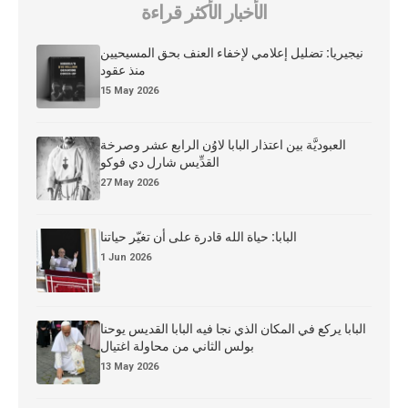
الأخبار الأكثر قراءة
نيجيريا: تضليل إعلامي لإخفاء العنف بحق المسيحيين
منذ عقود
15 May 2026
العبوديَّة بين اعتذار البابا لاوُن الرابع عشر وصرخة
القدِّيس شارل دي فوكو
27 May 2026
البابا: حياة الله قادرة على أن تغيّر حياتنا
1 Jun 2026
البابا يركع في المكان الذي نجا فيه البابا القديس يوحنا
بولس الثاني من محاولة اغتيال
13 May 2026