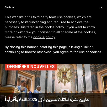
AR
Notice
x
This website or its third party tools use cookies, which are
necessary to its functioning and required to achieve the
TAG
purposes illustrated in the cookie policy. If you want to know
Posts Tagged ‘رابطة
more or withdraw your consent to all or some of the cookies,
please refer to the
cookie policy
.
القدّيس أندراوس’
By closing this banner, scrolling this page, clicking a link or
continuing to browse otherwise, you agree to the use of cookies.
DERNIÈRES NOUVELLES
عناوين نشرة الثلاثاء 7 تشرين الأوّل 2025: الله لا يتأخّر أبداً