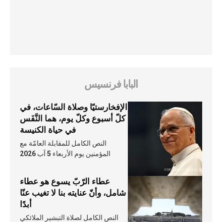
البابا فرنسيس
الإفخارستيّا وصلاة السّاعات، في
كلّ أسبوع وكلّ يوم، هما النَّفَس
في حياة الكنيسة
النص الكامل للمقابلة العامّة مع
المؤمنين يوم الأربعاء 5 آب 2026
عطاء الرّبّ يسوع هو عطاء
شامل، وأنّ عنايته بنا لا تغيب عنّا
أبدًا
النص الكامل لصلاة التبشير الملائكي