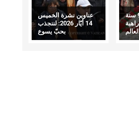
عشرة باباوات و90 سنة
عناوين نشرة الخميس
راهبة
14 أيّار 2026: لننجذب
لعالم
بحبّ يسوع