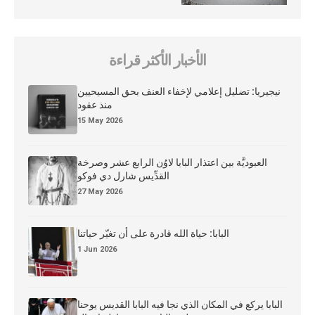
الأخبار الأكثر قراءة
نيجيريا: تضليل إعلامي لإخفاء العنف بحق المسيحيين
منذ عقود
15 May 2026
العبوديَّة بين اعتذار البابا لاوُن الرابع عشر وصرخة
القدِّيس شارل دي فوكو
27 May 2026
البابا: حياة الله قادرة على أن تغيّر حياتنا
1 Jun 2026
البابا يركع في المكان الذي نجا فيه البابا القديس يوحنا