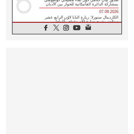
بمشاركة الدائرة الفاتيكانية للحوار بين الأديان
07.08.2026
الكاردينال ستورلا: زيارة البابا لاوُن الرابع عشر
ستكون بشرى سارة للأوروغواي بأكملها
07.08.2026
الفاتيكان يعلن برنامج الزيارة الرسولية للبابا لاوُن
الرابع عشر إلى فرنسا
07.08.2026
في الذكرى الـ ٨١ لحادثة هيروشيما الكنيسة في
اليابان تنظم ١٠ أيام للصلاة على نية السلام
07.08.2026
الكنيسة في الأوروغواي: زيارة البابا ستعزز
الإيمان والرجاء
06.08.2026
الاجتماع الشهري للمطارنة الموارنة
06.08.2026
الكاردينال روسي: زيارة البابا لاوُن إلى الأرجنتين
هي تكريم للبابا فرنسيس
06.08.2026
زيارة البابا إلى البيرو ستكون زمن نعمة ومصالحة
ورجاء