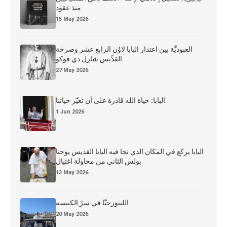
منذ عقود
15 May 2026
العبوديَّة بين اعتذار البابا لاوُن الرابع عشر وصرخة
القدِّيس شارل دي فوكو
27 May 2026
البابا: حياة الله قادرة على أن تغيّر حياتنا
1 Jun 2026
البابا يركع في المكان الذي نجا فيه البابا القديس يوحنا
بولس الثاني من محاولة اغتيال
13 May 2026
الليتورجيَّا في سرّ الكنيسة
20 May 2026