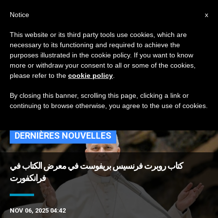
AR
Notice
x
This website or its third party tools use cookies, which are
necessary to its functioning and required to achieve the
TAG
purposes illustrated in the cookie policy. If you want to know
Posts Tagged ‘رهبنة
more or withdraw your consent to all or some of the cookies,
please refer to the
cookie policy
.
القدّيس أغسطينوس’
By closing this banner, scrolling this page, clicking a link or
continuing to browse otherwise, you agree to the use of cookies.
DERNIÈRES NOUVELLES
كتاب روبرت فرنسيس بريفوست في معرض الكتاب في
فرانكفورت
NOV 06, 2025 04:42