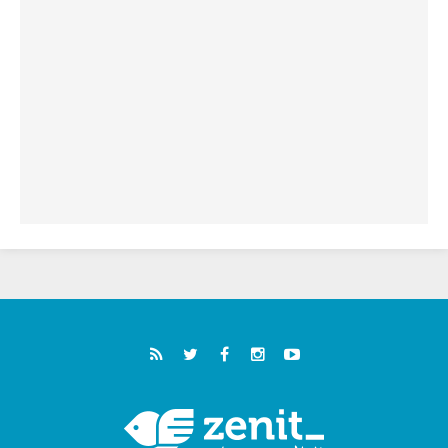
خمسون عاما على استشهاد الأسقف الأرجنتيني
الطوباوي إنريكي أنجيليلي