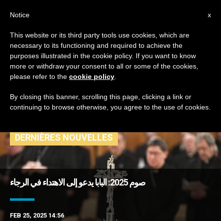
AR
Notice
x
This website or its third party tools use cookies, which are
necessary to its functioning and required to achieve the
TAG
purposes illustrated in the cookie policy. If you want to know
Posts Tagged ‘زمن
more or withdraw your consent to all or some of the cookies,
please refer to the
cookie policy
.
الصوم الأربعيني’
By closing this banner, scrolling this page, clicking a link or
continuing to browse otherwise, you agree to the use of cookies.
DERNIÈRES NOUVELLES
صوم 2025: البابا يدعو إلى الاهتداء في الرجاء
FEB 25, 2025 14:56