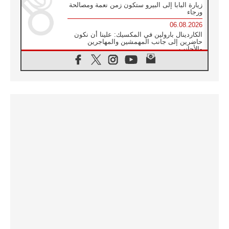
زيارة البابا إلى البيرو ستكون زمن نعمة ومصالحة
ورجاء
06.08.2026
الكاردينال بارولين في المكسيك: علينا أن نكون
حاضرين إلى جانب المهمشين والمهاجرين
والأجانب
06.08.2026
البابا لاوُن الرابع عشر للشباب في أسيزي:
"أوروبا والعالم يبحثان اليوم عن قديسين جُدد
فيكم"
06.08.2026
البابا في أسيزي يتحدث إلى الشباب المشاركين
في لقاء الشباب الفرنسيسكاني
06.08.2026
البابا لاوُن الرابع عشر يبرق معزيا بوفاة
الكاردينال جوليو دوارتي لانغا
05.08.2026
في مقابلته العامة مع المؤمنين البابا لاوُن الرابع
عشر يواصل الحديث عن الدستور في الليتورجيا
المقدسة مسلطا الضوء على صلاة الكنيسة
05.08.2026
البابا لاوُن الرابع عشر يزور في تشرين الثاني
٢٠٢٦ أوروغواي والأرجنتين وبيرو
05.08.2026