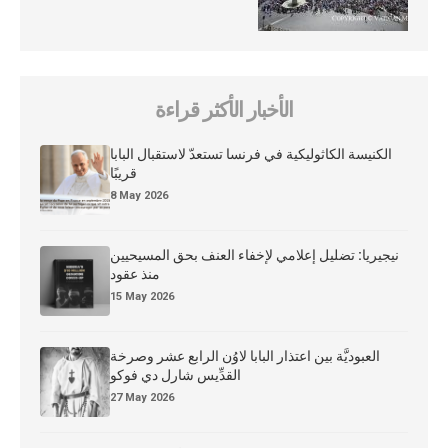
الأخبار الأكثر قراءة
الكنيسة الكاثوليكية في فرنسا تستعدّ لاستقبال البابا
قريبًا
8 May 2026
نيجيريا: تضليل إعلامي لإخفاء العنف بحق المسيحيين
منذ عقود
15 May 2026
العبوديَّة بين اعتذار البابا لاوُن الرابع عشر وصرخة
القدِّيس شارل دي فوكو
27 May 2026