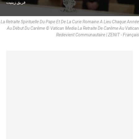
فريق زينيت
La Retraite Spirituelle Du Pape Et De La Curie Romaine A Lieu Chaque Année
Au Début Du Carême © Vatican Media La Retraite De Carême Au Vatican
Redevient Communautaire | ZENIT - Français