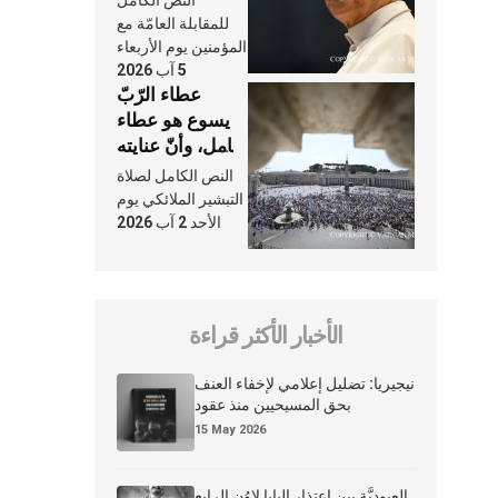
النَّفَس في حياة
للمقابلة العامّة مع
الكنيسة
المؤمنين يوم الأربعاء
5 آب 2026
عطاء الرّبّ
يسوع هو عطاء
شامل، وأنّ عنايته
بنا لا تغيب عنّا
النص الكامل لصلاة
أبدًا
التبشير الملائكي يوم
الأحد 2 آب 2026
الأخبار الأكثر قراءة
نيجيريا: تضليل إعلامي لإخفاء العنف
بحق المسيحيين منذ عقود
15 May 2026
العبوديَّة بين اعتذار البابا لاوُن الرابع