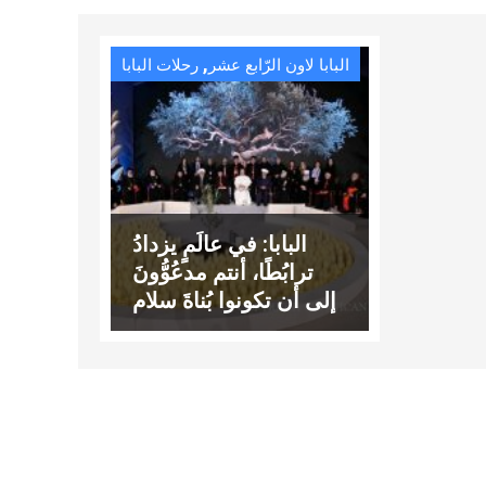
,
البابا لاون الرّابع عشر
رحلات البابا
البابا: في عالَمٍ يزدادُ
ترابُطًا، أنتم مدعُوُّونَ
إلى أن تكونوا بُناةَ سلام