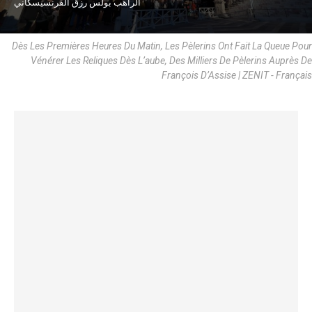
الراهب بولس رزق الفرنسيسكاني
Dès Les Premières Heures Du Matin, Les Pèlerins Ont Fait La Queue Pour
Vénérer Les Reliques Dès L’aube, Des Milliers De Pèlerins Auprès De
François D’Assise | ZENIT - Français