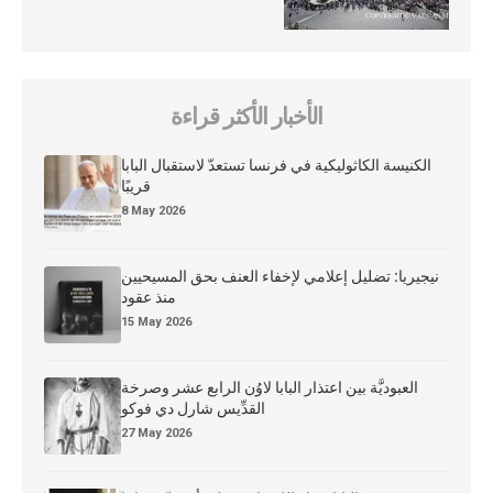
الأخبار الأكثر قراءة
الكنيسة الكاثوليكية في فرنسا تستعدّ لاستقبال البابا
قريبًا
8 May 2026
نيجيريا: تضليل إعلامي لإخفاء العنف بحق المسيحيين
منذ عقود
15 May 2026
العبوديَّة بين اعتذار البابا لاوُن الرابع عشر وصرخة
القدِّيس شارل دي فوكو
27 May 2026