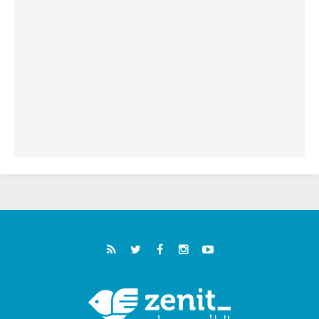
خمسون عاما على استشهاد الأسقف الأرجنتيني
الطوباوي إنريكي أنجيليلي