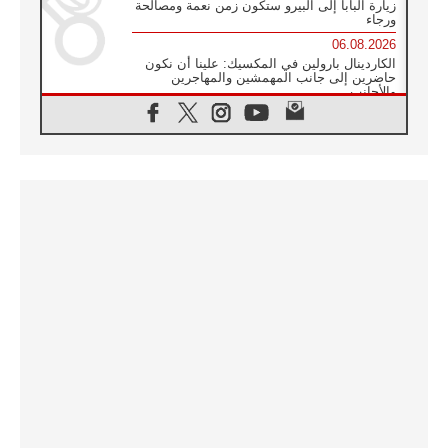
زيارة البابا إلى البيرو ستكون زمن نعمة ومصالحة
ورجاء
06.08.2026
الكاردينال بارولين في المكسيك: علينا أن نكون
حاضرين إلى جانب المهمشين والمهاجرين
والأجانب
06.08.2026
البابا لاوُن الرابع عشر للشباب في أسيزي:
"أوروبا والعالم يبحثان اليوم عن قديسين جُدد
فيكم"
06.08.2026
البابا في أسيزي يتحدث إلى الشباب المشاركين
في لقاء الشباب الفرنسيسكاني
06.08.2026
البابا لاوُن الرابع عشر يبرق معزيا بوفاة
الكاردينال جوليو دوارتي لانغا
05.08.2026
في مقابلته العامة مع المؤمنين البابا لاوُن الرابع
عشر يواصل الحديث عن الدستور في الليتورجيا
المقدسة مسلطا الضوء على صلاة الكنيسة
05.08.2026
البابا لاوُن الرابع عشر يزور في تشرين الثاني
٢٠٢٦ أوروغواي والأرجنتين وبيرو
05.08.2026