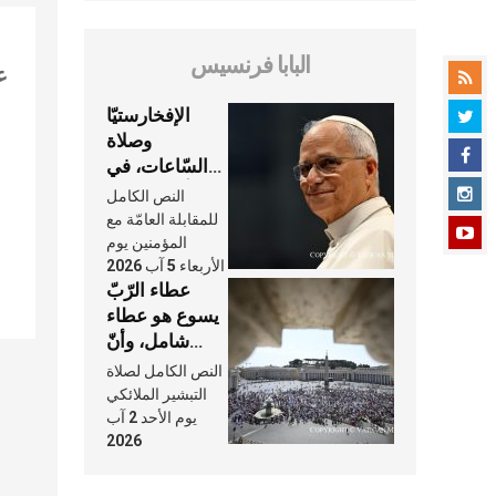
البابا فرنسيس
عنا
الإفخارستيّا
وصلاة
السّاعات، في
كلّ أسبوع وكلّ
النص الكامل
يوم، هما النَّفَس
للمقابلة العامّة مع
في حياة
المؤمنين يوم
الأربعاء 5 آب 2026
الكنيسة
عطاء الرّبّ
يسوع هو عطاء
شامل، وأنّ
عنايته بنا لا
النص الكامل لصلاة
تغيب عنّا أبدًا
التبشير الملائكي
يوم الأحد 2 آب
2026