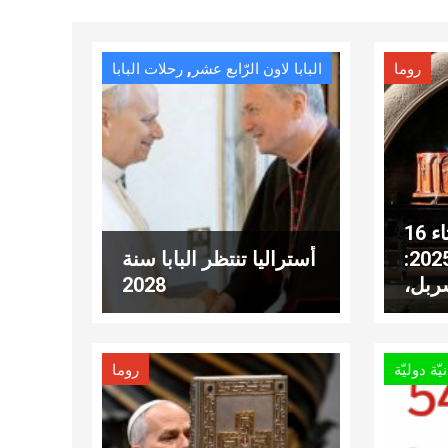
,
روما
البابا لاون الرّابع عشر
رحلات البابا
عناوين نشرة الثلاثاء 16
كانون الأوّل 2025:
أستراليا تنتظر البابا سنة
ربل،
2028
لطاقة
لعالم
ّة دوليّة
روما