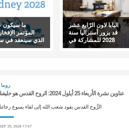
البابا لاون الرّابع عشر
ما سيكون ع
قد يزور أستراليا سنة
المؤتمر الإفخا
2028 للمشاركة في
الذي سينعقد في س
المؤتمر الإفخارستي
سنة 2028؟
روما
عناوين نشرة الأربعاء 25 أيلول 2024: الروح القدس هو حليفنا
الرُّوح القدس يقود شعب الله إلى لقاء يسوع رجائنا
SEP 25, 2024 17:47