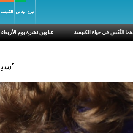
تبرع
وثائق
الكنيسة و
ّ أسبوع وكلّ يوم، هما النَّفَس في حياة الكنيسة
عناوين نشرة 
Posts Tagged ‘سيدني’