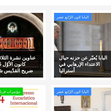
البابا لاون الرّابع عشر
البابا يُعبّر عن حزنه حيال
الاعتداء الإرهابي في
أستراليا
ضريح القدّيس ش
أحد خزّانات ا
الروحيَّة في ا
البابا لاون الرّابع عشر
مؤتمرات قرباني