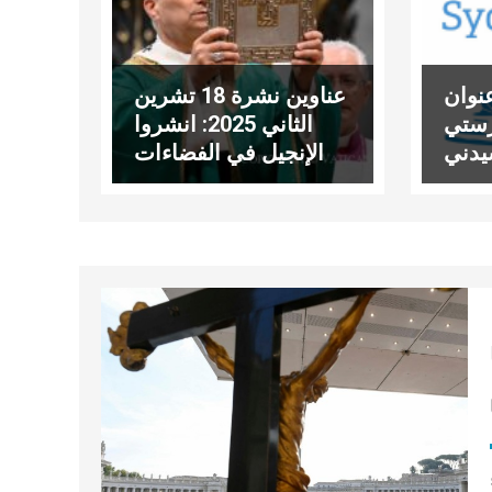
نوان
عناوين نشرة 18 تشرين
رستي
الثاني 2025: انشروا
يدني
الإنجيل في الفضاءات
الرّقميّة