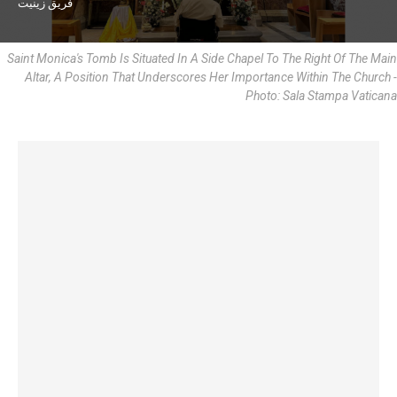
فريق زينيت
Saint Monica's Tomb Is Situated In A Side Chapel To The Right Of The Main
Altar, A Position That Underscores Her Importance Within The Church -
Photo: Sala Stampa Vaticana