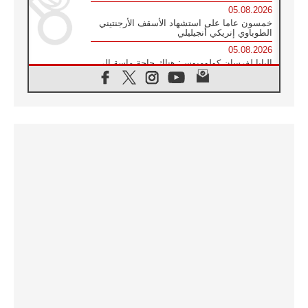
05.08.2026
خمسون عاما على استشهاد الأسقف الأرجنتيني
الطوباوي إنريكي أنجيليلي
05.08.2026
البابا لفرسان كولومبوس: هناك حاجة ماسة إلى
أنبياء تناغم يسعون إلى بناء الجسور
04.08.2026
وفاة الكاردينال جوليو دوارتي لانغا
04.08.2026
عميد دائرة الحوار بين الأديان يفتتح في سيول
أول لقاء مسيحي كونفوشي
04.08.2026
إطلاق النشيد الرسمي لليوم العالمي للشباب في
سيول
04.08.2026
رسالة البابا لاوُن الرابع عشر إلى المشاركين في
المؤتمر العالمي لمنظمة سيغنيس
04.08.2026
الكاردينال بارولين: إنَّ الحوار يُستبدل اليوم
بالقوة، ويجب حماية الحقوق المهددة
بالأيديولوجيات
04.08.2026
كنيسة المغرب تقدم المساعدة إلى العائدين من