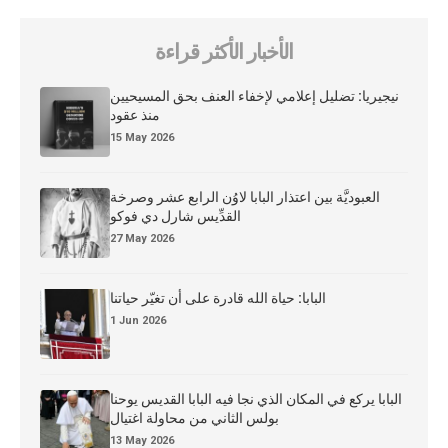
الأخبار الأكثر قراءة
نيجيريا: تضليل إعلامي لإخفاء العنف بحق المسيحيين
منذ عقود
15 May 2026
العبوديَّة بين اعتذار البابا لاوُن الرابع عشر وصرخة
القدِّيس شارل دي فوكو
27 May 2026
البابا: حياة الله قادرة على أن تغيّر حياتنا
1 Jun 2026
البابا يركع في المكان الذي نجا فيه البابا القديس يوحنا
بولس الثاني من محاولة اغتيال
13 May 2026