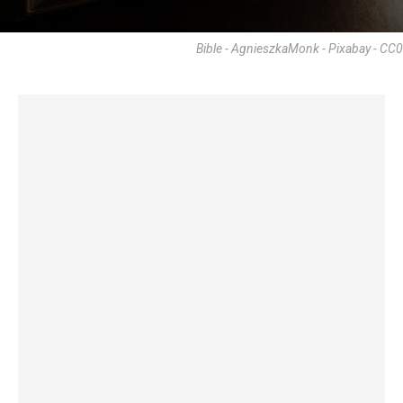
Bible - AgnieszkaMonk - Pixabay - CC0