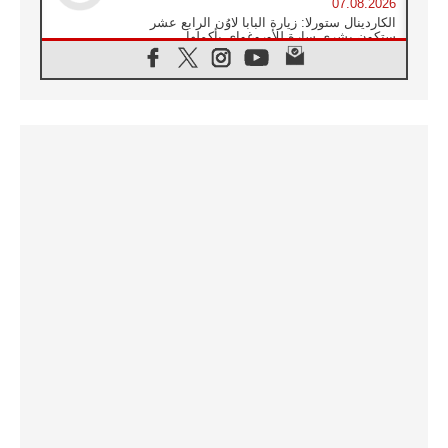
07.08.2026
الكاردينال ستورلا: زيارة البابا لاوُن الرابع عشر
ستكون بشرى سارة للأوروغواي بأكملها
07.08.2026
الفاتيكان يعلن برنامج الزيارة الرسولية للبابا لاوُن
الرابع عشر إلى فرنسا
07.08.2026
في الذكرى الـ ٨١ لحادثة هيروشيما الكنيسة في
اليابان تنظم ١٠ أيام للصلاة على نية السلام
07.08.2026
الكنيسة في الأوروغواي: زيارة البابا ستعزز
الإيمان والرجاء
06.08.2026
الاجتماع الشهري للمطارنة الموارنة
06.08.2026
الكاردينال روسي: زيارة البابا لاوُن إلى الأرجنتين
هي تكريم للبابا فرنسيس
06.08.2026
زيارة البابا إلى البيرو ستكون زمن نعمة ومصالحة
ورجاء