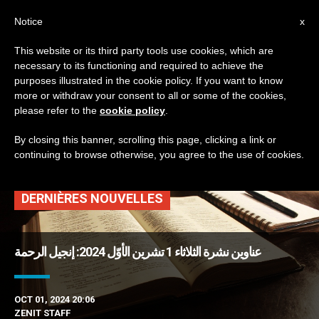
AR
Notice
x
This website or its third party tools use cookies, which are
necessary to its functioning and required to achieve the
TAG
purposes illustrated in the cookie policy. If you want to know
Posts Tagged ‘سيّدة
more or withdraw your consent to all or some of the cookies,
please refer to the
cookie policy
.
السلام الكوريّة’
By closing this banner, scrolling this page, clicking a link or
continuing to browse otherwise, you agree to the use of cookies.
DERNIÈRES NOUVELLES
عناوين نشرة الثلاثاء 1 تشرين الأوّل 2024: إنجيل الرحمة
OCT 01, 2024 20:06
ZENIT STAFF