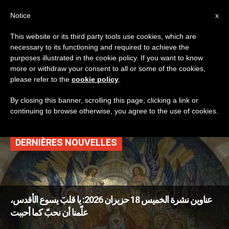
AR
Notice
x
This website or its third party tools use cookies, which are
necessary to its functioning and required to achieve the
TAG
purposes illustrated in the cookie policy. If you want to know
Posts Tagged ‘سيّدة
more or withdraw your consent to all or some of the cookies,
please refer to the
cookie policy
.
لوس’
By closing this banner, scrolling this page, clicking a link or
continuing to browse otherwise, you agree to the use of cookies.
DERNIÈRES NOUVELLES
عناوين نشرة الخميس 18 حزيران 2026: يا قلبَ يسوع الأقدس،
علّمنا أن نحبّ كما أحببت