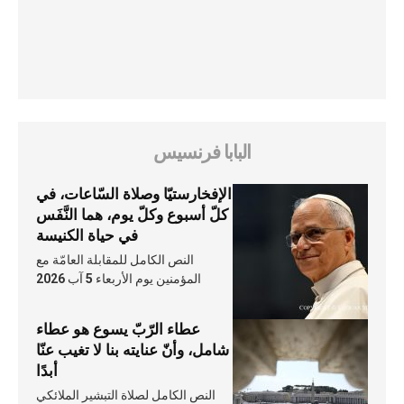
البابا فرنسيس
الإفخارستيّا وصلاة السّاعات، في
كلّ أسبوع وكلّ يوم، هما النَّفَس
في حياة الكنيسة
النص الكامل للمقابلة العامّة مع
المؤمنين يوم الأربعاء 5 آب 2026
عطاء الرّبّ يسوع هو عطاء
شامل، وأنّ عنايته بنا لا تغيب عنّا
أبدًا
النص الكامل لصلاة التبشير الملائكي