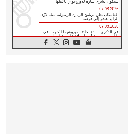
ستكون بشرى سارة للأوروغواي بأكملها
07.08.2026
الفاتيكان يعلن برنامج الزيارة الرسولية للبابا لاوُن
الرابع عشر إلى فرنسا
07.08.2026
في الذكرى الـ ٨١ لحادثة هيروشيما الكنيسة في
اليابان تنظم ١٠ أيام للصلاة على نية السلام
07.08.2026
الكنيسة في الأوروغواي: زيارة البابا ستعزز
الإيمان والرجاء
06.08.2026
الاجتماع الشهري للمطارنة الموارنة
06.08.2026
الكاردينال روسي: زيارة البابا لاوُن إلى الأرجنتين
هي تكريم للبابا فرنسيس
06.08.2026
زيارة البابا إلى البيرو ستكون زمن نعمة ومصالحة
ورجاء
06.08.2026
الكاردينال بارولين في المكسيك: علينا أن نكون
حاضرين إلى جانب المهمشين والمهاجرين
والأجانب
06.08.2026