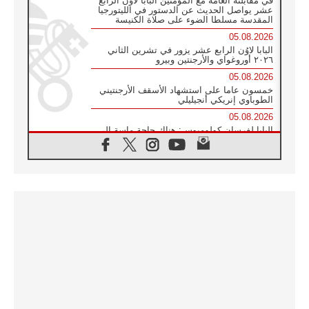
في مقابلته العامة مع المؤمنين البابا لاوُن الرابع
عشر يواصل الحديث عن الدستور في الليتورجيا
المقدسة مسلطا الضوء على صلاة الكنيسة
05.08.2026
البابا لاوُن الرابع عشر يزور في تشرين الثاني
٢٠٢٦ أوروغواي والأرجنتين وبيرو
05.08.2026
خمسون عاما على استشهاد الأسقف الأرجنتيني
الطوباوي إنريكي أنجيليلي
05.08.2026
البابا لفرسان كولومبوس: هناك حاجة ماسة إلى
أنبياء تناغم يسعون إلى بناء الجسور
04.08.2026
وفاة الكاردينال جوليو دوارتي لانغا
04.08.2026
عميد دائرة الحوار بين الأديان يفتتح في سيول
أول لقاء مسيحي كونفوشي
04.08.2026
إطلاق النشيد الرسمي لليوم العالمي للشباب في
سيول
04.08.2026
رسالة البابا لاوُن الرابع عشر إلى المشاركين في
المؤتمر العالمي لمنظمة سيغنيس
04.08.2026