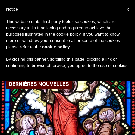
AR
Notice
x
This website or its third party tools use cookies, which are
necessary to its functioning and required to achieve the
TAG
purposes illustrated in the cookie policy. If you want to know
Posts Tagged ‘صعود
more or withdraw your consent to all or some of the cookies,
please refer to the
cookie policy
.
الرب إلى السماء’
By closing this banner, scrolling this page, clicking a link or
continuing to browse otherwise, you agree to the use of cookies.
DERNIÈRES NOUVELLES