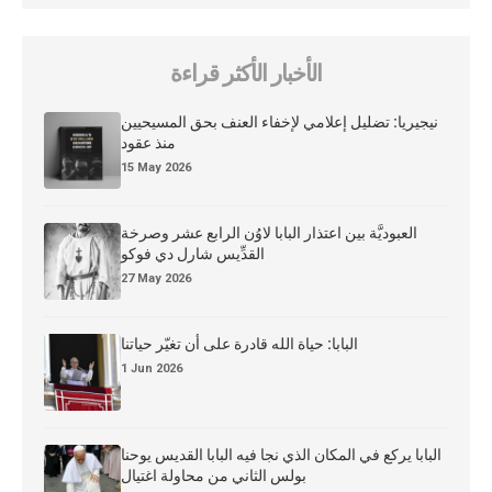
الأخبار الأكثر قراءة
نيجيريا: تضليل إعلامي لإخفاء العنف بحق المسيحيين
منذ عقود
15 May 2026
العبوديَّة بين اعتذار البابا لاوُن الرابع عشر وصرخة
القدِّيس شارل دي فوكو
27 May 2026
البابا: حياة الله قادرة على أن تغيّر حياتنا
1 Jun 2026
البابا يركع في المكان الذي نجا فيه البابا القديس يوحنا
بولس الثاني من محاولة اغتيال