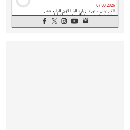
07.08.2026
الكاردينال ستورلا: زيارة البابا لاوُن الرابع عشر
ستكون بشرى سارة للأوروغواي بأكملها
07.08.2026
الفاتيكان يعلن برنامج الزيارة الرسولية للبابا لاوُن
الرابع عشر إلى فرنسا
07.08.2026
في الذكرى الـ ٨١ لحادثة هيروشيما الكنيسة في
اليابان تنظم ١٠ أيام للصلاة على نية السلام
07.08.2026
الكنيسة في الأوروغواي: زيارة البابا ستعزز
الإيمان والرجاء
06.08.2026
الاجتماع الشهري للمطارنة الموارنة
06.08.2026
الكاردينال روسي: زيارة البابا لاوُن إلى الأرجنتين
هي تكريم للبابا فرنسيس
06.08.2026
زيارة البابا إلى البيرو ستكون زمن نعمة ومصالحة
ورجاء