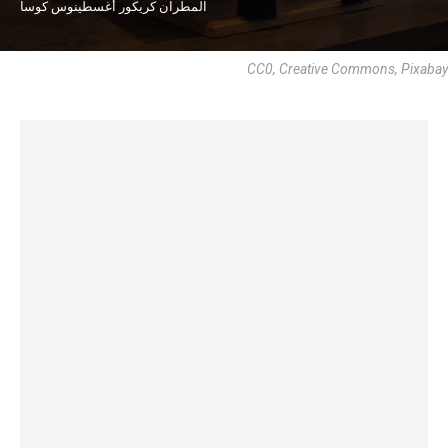
المطران كريكور أغسطينوس كوسا
CC0, Creative Commons, Pixabay