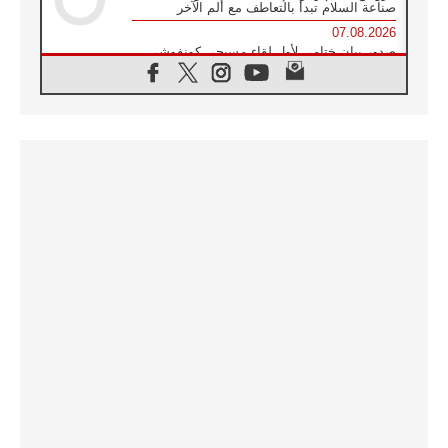
صناعة السلام تبدأ بالتعاطف مع ألم الآخر
07.08.2026
صدور بيان ختامي لأول لقاء مسيحي كونفوشي
بمشاركة الدائرة الفاتيكانية للحوار بين الأديان
07.08.2026
الكاردينال ستورلا: زيارة البابا لاوُن الرابع عشر
ستكون بشرى سارة للأوروغواي بأكملها
07.08.2026
الفاتيكان يعلن برنامج الزيارة الرسولية للبابا لاوُن
الرابع عشر إلى فرنسا
07.08.2026
في الذكرى الـ ٨١ لحادثة هيروشيما الكنيسة في
اليابان تنظم ١٠ أيام للصلاة على نية السلام
07.08.2026
الكنيسة في الأوروغواي: زيارة البابا ستعزز
الإيمان والرجاء
06.08.2026
الاجتماع الشهري للمطارنة الموارنة
06.08.2026
الكاردينال روسي: زيارة البابا لاوُن إلى الأرجنتين
هي تكريم للبابا فرنسيس