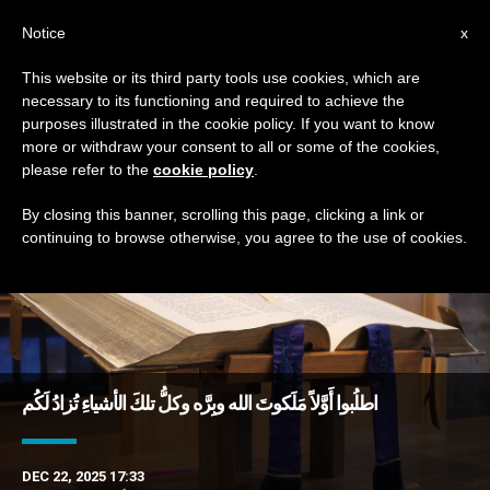
AR
Notice
x
This website or its third party tools use cookies, which are
necessary to its functioning and required to achieve the
TAG
purposes illustrated in the cookie policy. If you want to know
Posts Tagged ‘طلب’
more or withdraw your consent to all or some of the cookies,
please refer to the
cookie policy
.
By closing this banner, scrolling this page, clicking a link or
continuing to browse otherwise, you agree to the use of cookies.
DERNIÈRES NOUVELLES
اطلُبوا أَوَّلاً مَلَكوتَ الله وبِرَّه وكلُّ تلكَ الأشياءِ تُزادُ لَكُم
DEC 22, 2025 17:33