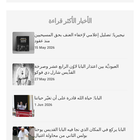
الأخبار الأكثر قراءة
نيجيريا: تضليل إعلامي لإخفاء العنف بحق المسيحيين
منذ عقود
15 May 2026
العبوديَّة بين اعتذار البابا لاوُن الرابع عشر وصرخة
القدِّيس شارل دي فوكو
27 May 2026
البابا: حياة الله قادرة على أن تغيّر حياتنا
1 Jun 2026
البابا يركع في المكان الذي نجا فيه البابا القديس يوحنا
بولس الثاني من محاولة اغتيال