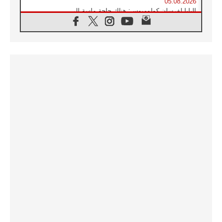
05.08.2026
البابا لفرسان كولومبوس: هناك حاجة ماسة إلى
أنبياء تناغم يسعون إلى بناء الجسور
04.08.2026
وفاة الكاردينال جوليو دوارتي لانغا
04.08.2026
عميد دائرة الحوار بين الأديان يفتتح في سيول
أول لقاء مسيحي كونفوشي
04.08.2026
إطلاق النشيد الرسمي لليوم العالمي للشباب في
سيول
04.08.2026
رسالة البابا لاوُن الرابع عشر إلى المشاركين في
المؤتمر العالمي لمنظمة سيغنيس
04.08.2026
الكاردينال بارولين: إنَّ الحوار يُستبدل اليوم
بالقوة، ويجب حماية الحقوق المهددة
بالأيديولوجيات
04.08.2026
كنيسة المغرب تقدم المساعدة إلى العائدين من
سبتة وتدعو إلى معالجة جذور الهجرة