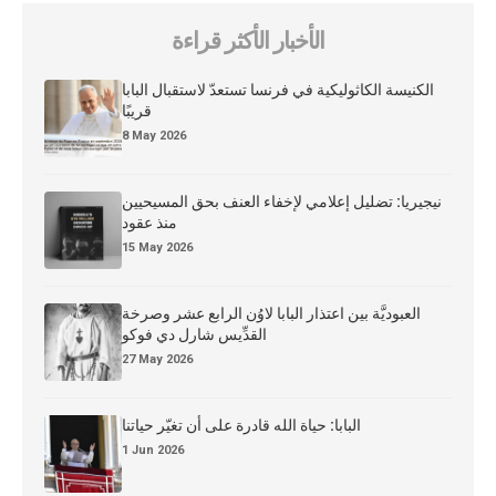
الأخبار الأكثر قراءة
الكنيسة الكاثوليكية في فرنسا تستعدّ لاستقبال البابا
قريبًا
8 May 2026
نيجيريا: تضليل إعلامي لإخفاء العنف بحق المسيحيين
منذ عقود
15 May 2026
العبوديَّة بين اعتذار البابا لاوُن الرابع عشر وصرخة
القدِّيس شارل دي فوكو
27 May 2026
البابا: حياة الله قادرة على أن تغيّر حياتنا
1 Jun 2026