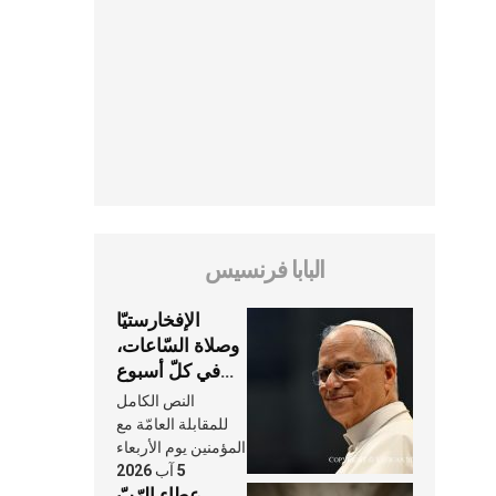
البابا فرنسيس
الإفخارستيّا
وصلاة السّاعات،
في كلّ أسبوع
وكلّ يوم، هما
النص الكامل
النَّفَس في حياة
للمقابلة العامّة مع
الكنيسة
المؤمنين يوم الأربعاء
5 آب 2026
عطاء الرّبّ