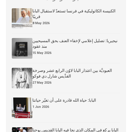
الكنيسة الكاثوليكية في فرنسا تستعدّ لاستقبال البابا
قريبًا
8 May 2026
نيجيريا: تضليل إعلامي لإخفاء العنف بحق المسيحيين
منذ عقود
15 May 2026
العبوديَّة بين اعتذار البابا لاوُن الرابع عشر وصرخة
القدِّيس شارل دي فوكو
27 May 2026
البابا: حياة الله قادرة على أن تغيّر حياتنا
1 Jun 2026
البابا يركع في المكان الذي نجا فيه البابا القديس يوحنا