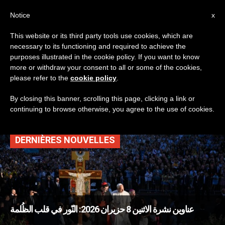
AR
Notice
x
This website or its third party tools use cookies, which are
necessary to its functioning and required to achieve the
TAG
purposes illustrated in the cookie policy. If you want to know
Posts Tagged ‘عشيّة
more or withdraw your consent to all or some of the cookies,
please refer to the
cookie policy
.
الصّلاة مع الشّبيبة’
By closing this banner, scrolling this page, clicking a link or
continuing to browse otherwise, you agree to the use of cookies.
DERNIÈRES NOUVELLES
عناوين نشرة الاثنين 8 حزيران 2026: النّور في قلب الظُلمة