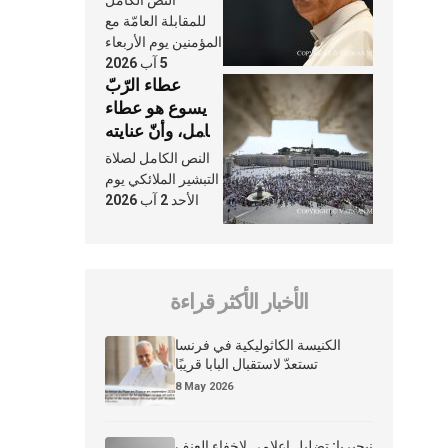
النَّفَس في حياة
للمقابلة العامّة مع
الكنيسة
المؤمنين يوم الأربعاء
5 آب 2026
عطاء الرّبّ
يسوع هو عطاء
شامل، وأنّ عنايته
بنا لا تغيب عنّا
النص الكامل لصلاة
أبدًا
التبشير الملائكي يوم
الأحد 2 آب 2026
الأخبار الأكثر قراءة
الكنيسة الكاثوليكية في فرنسا
تستعدّ لاستقبال البابا قريبًا
8 May 2026
نيجيريا: تضليل إعلامي لإخفاء العنف