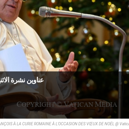
عناوين نشرة الاثنين 23 كانون الأوّل 2024: بارِكوا و
NÇOIS À LA CURIE ROMAINE À L'OCCASION DES VŒUX DE NOËL @ Vatic