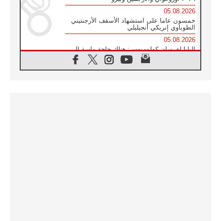
05.08.2026
خمسون عاما على استشهاد الأسقف الأرجنتيني
الطوباوي إنريكي أنجيليلي
05.08.2026
البابا لفرسان كولومبوس: هناك حاجة ماسة إلى
أنبياء تناغم يسعون إلى بناء الجسور
04.08.2026
وفاة الكاردينال جوليو دوارتي لانغا
04.08.2026
عميد دائرة الحوار بين الأديان يفتتح في سيول
أول لقاء مسيحي كونفوشي
04.08.2026
إطلاق النشيد الرسمي لليوم العالمي للشباب في
سيول
04.08.2026
رسالة البابا لاوُن الرابع عشر إلى المشاركين في
المؤتمر العالمي لمنظمة سيغنيس
04.08.2026
الكاردينال بارولين: إنَّ الحوار يُستبدل اليوم
بالقوة، ويجب حماية الحقوق المهددة
بالأيديولوجيات
04.08.2026
كنيسة المغرب تقدم المساعدة إلى العائدين من