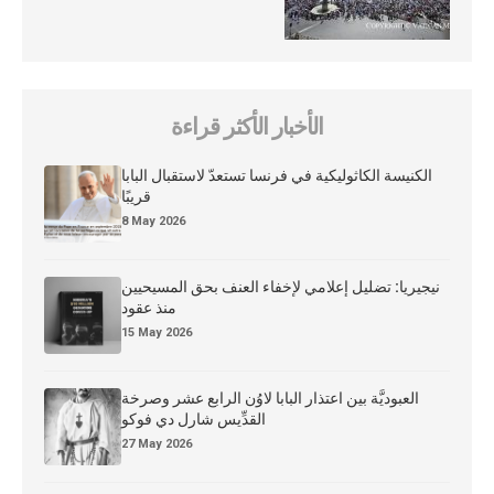
الأخبار الأكثر قراءة
الكنيسة الكاثوليكية في فرنسا تستعدّ لاستقبال البابا
قريبًا
8 May 2026
نيجيريا: تضليل إعلامي لإخفاء العنف بحق المسيحيين
منذ عقود
15 May 2026
العبوديَّة بين اعتذار البابا لاوُن الرابع عشر وصرخة
القدِّيس شارل دي فوكو
27 May 2026