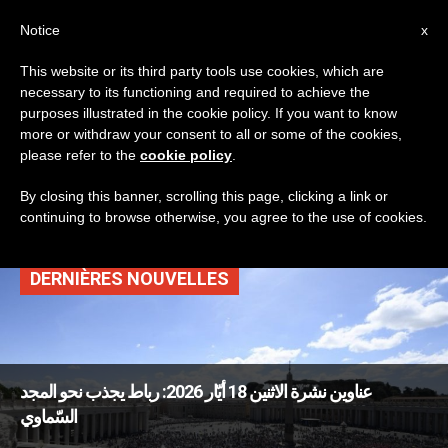
AR
Notice
x
This website or its third party tools use cookies, which are
necessary to its functioning and required to achieve the
TAG
purposes illustrated in the cookie policy. If you want to know
Posts Tagged ‘عيد
more or withdraw your consent to all or some of the cookies,
please refer to the
cookie policy
.
صعود الربّ’
By closing this banner, scrolling this page, clicking a link or
continuing to browse otherwise, you agree to the use of cookies.
DERNIÈRES NOUVELLES
عناوين نشرة الاثنين 18 أيّار 2026: رباط يجذب نحو المجد
السّماوي