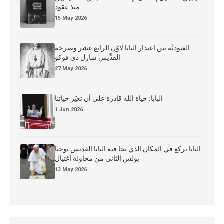
منذ عقود
15 May 2026
العبوديَّة بين اعتذار البابا لاوُن الرابع عشر وصرخة
القدِّيس شارل دي فوكو
27 May 2026
البابا: حياة الله قادرة على أن تغيّر حياتنا
1 Jun 2026
البابا يركع في المكان الذي نجا فيه البابا القديس يوحنا
بولس الثاني من محاولة اغتيال
13 May 2026