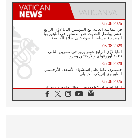
05.08.2026
في مقابلته العامة مع المؤمنين البابا لاوُن الرابع
عشر يواصل الحديث عن الدستور في الليتورجيا
المقدسة مسلطا الضوء على صلاة الكنيسة
05.08.2026
البابا لاوُن الرابع عشر يزور في تشرين الثاني
٢٠٢٦ أوروغواي والأرجنتين وبيرو
05.08.2026
خمسون عاما على استشهاد الأسقف الأرجنتيني
الطوباوي إنريكي أنجيليلي
05.08.2026
البابا لفرسان كولومبوس: هناك حاجة ماسة إلى
أنبياء تناغم يسعون إلى بناء الجسور
04.08.2026
وفاة الكاردينال جوليو دوارتي لانغا
04.08.2026
عميد دائرة الحوار بين الأديان يفتتح في سيول
أول لقاء مسيحي كونفوشي
04.08.2026
إطلاق النشيد الرسمي لليوم العالمي للشباب في