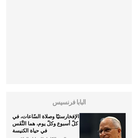
البابا فرنسيس
الإفخارستيّا وصلاة السّاعات، في
كلّ أسبوع وكلّ يوم، هما النَّفَس
في حياة الكنيسة