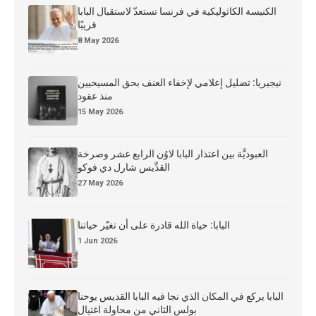
الكنيسة الكاثوليكية في فرنسا تستعدّ لاستقبال البابا
قريبًا
8 May 2026
نيجيريا: تضليل إعلامي لإخفاء العنف بحق المسيحيين
منذ عقود
15 May 2026
العبوديَّة بين اعتذار البابا لاوُن الرابع عشر وصرخة
القدِّيس شارل دي فوكو
27 May 2026
البابا: حياة الله قادرة على أن تغيّر حياتنا
1 Jun 2026
البابا يركع في المكان الذي نجا فيه البابا القديس يوحنا
بولس الثاني من محاولة اغتيال