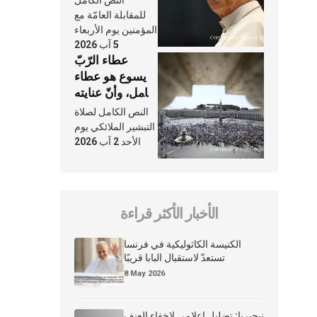
النَّفَس في حياة
للمقابلة العامّة مع
الكنيسة
المؤمنين يوم الأربعاء
5 آب 2026
عطاء الرّبّ
يسوع هو عطاء
شامل، وأنّ عنايته
بنا لا تغيب عنّا
النص الكامل لصلاة
أبدًا
التبشير الملائكي يوم
الأحد 2 آب 2026
الأخبار الأكثر قراءة
الكنيسة الكاثوليكية في فرنسا
تستعدّ لاستقبال البابا قريبًا
8 May 2026
نيجيريا: تضليل إعلامي لإخفاء العنف