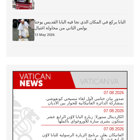
البابا يركع في المكان الذي نجا فيه البابا القديس يوحنا
بولس الثاني من محاولة اغتيال
13 May 2026
07.08.2026
صدور بيان ختامي لأول لقاء مسيحي كونفوشي
بمشاركة الدائرة الفاتيكانية للحوار بين الأديان
07.08.2026
الكاردينال ستورلا: زيارة البابا لاوُن الرابع عشر
ستكون بشرى سارة للأوروغواي بأكملها
07.08.2026
الفاتيكان يعلن برنامج الزيارة الرسولية للبابا لاوُن
الرابع عشر إلى فرنسا