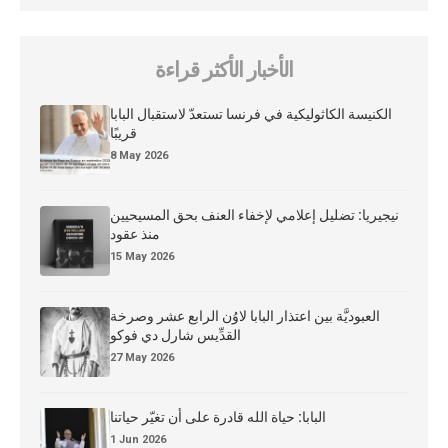
الأخبار الأكثر قراءة
الكنيسة الكاثوليكية في فرنسا تستعدّ لاستقبال البابا
قريبًا
8 May 2026
نيجيريا: تضليل إعلامي لإخفاء العنف بحق المسيحيين
منذ عقود
15 May 2026
العبوديَّة بين اعتذار البابا لاوُن الرابع عشر وصرخة
القدِّيس شارل دي فوكو
27 May 2026
البابا: حياة الله قادرة على أن تغيّر حياتنا
1 Jun 2026