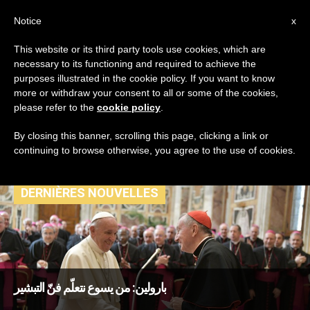
AR
Notice
x
This website or its third party tools use cookies, which are
necessary to its functioning and required to achieve the
TAG
purposes illustrated in the cookie policy. If you want to know
Posts Tagged ‘فن
more or withdraw your consent to all or some of the cookies,
please refer to the
cookie policy
.
التبشير’
By closing this banner, scrolling this page, clicking a link or
continuing to browse otherwise, you agree to the use of cookies.
DERNIÈRES NOUVELLES
بارولين: من يسوع نتعلّم فنّ التبشير