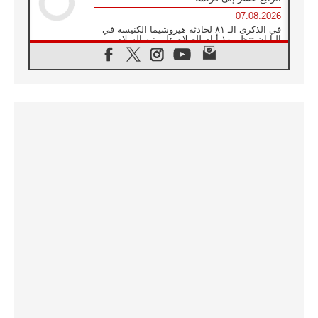
07.08.2026
في الذكرى الـ ٨١ لحادثة هيروشيما الكنيسة في
اليابان تنظم ١٠ أيام للصلاة على نية السلام
07.08.2026
الكنيسة في الأوروغواي: زيارة البابا ستعزز
الإيمان والرجاء
06.08.2026
الاجتماع الشهري للمطارنة الموارنة
06.08.2026
الكاردينال روسي: زيارة البابا لاوُن إلى الأرجنتين
هي تكريم للبابا فرنسيس
06.08.2026
زيارة البابا إلى البيرو ستكون زمن نعمة ومصالحة
ورجاء
06.08.2026
الكاردينال بارولين في المكسيك: علينا أن نكون
حاضرين إلى جانب المهمشين والمهاجرين
والأجانب
06.08.2026
البابا لاوُن الرابع عشر للشباب في أسيزي:
"أوروبا والعالم يبحثان اليوم عن قديسين جُدد
فيكم"