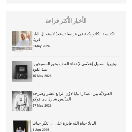
الأخبار الأكثر قراءة
الكنيسة الكاثوليكية في فرنسا تستعدّ لاستقبال البابا
قريبًا
8 May 2026
نيجيريا: تضليل إعلامي لإخفاء العنف بحق المسيحيين
منذ عقود
15 May 2026
العبوديَّة بين اعتذار البابا لاوُن الرابع عشر وصرخة
القدِّيس شارل دي فوكو
27 May 2026
البابا: حياة الله قادرة على أن تغيّر حياتنا
1 Jun 2026