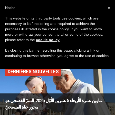
AR
Notice
x
This website or its third party tools use cookies, which are
necessary to its functioning and required to achieve the
TAG
purposes illustrated in the cookie policy. If you want to know
Posts Tagged ‘فيلم
more or withdraw your consent to all or some of the cookies,
please refer to the
cookie policy
.
آلام المسيح’
By closing this banner, scrolling this page, clicking a link or
continuing to browse otherwise, you agree to the use of cookies.
DERNIÈRES NOUVELLES
عناوين نشرة الأربعاء 5 تشرين الأوّل 2025: السرّ الفصحي هو
محور حياة المسيحيّ