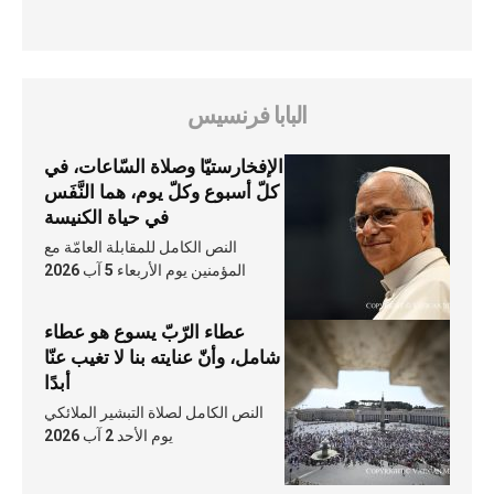
البابا فرنسيس
الإفخارستيّا وصلاة السّاعات، في
كلّ أسبوع وكلّ يوم، هما النَّفَس
في حياة الكنيسة
النص الكامل للمقابلة العامّة مع
المؤمنين يوم الأربعاء 5 آب 2026
عطاء الرّبّ يسوع هو عطاء
شامل، وأنّ عنايته بنا لا تغيب عنّا
أبدًا
النص الكامل لصلاة التبشير الملائكي
يوم الأحد 2 آب 2026