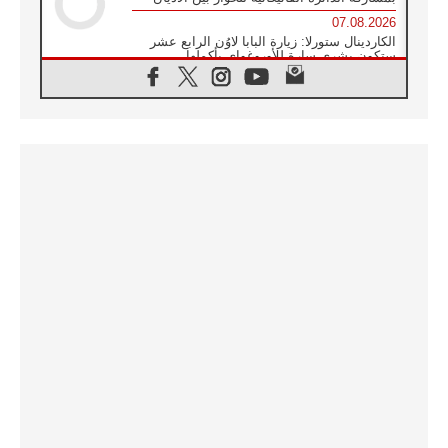
07.08.2026
الكاردينال ستورلا: زيارة البابا لاوُن الرابع عشر
ستكون بشرى سارة للأوروغواي بأكملها
07.08.2026
الفاتيكان يعلن برنامج الزيارة الرسولية للبابا لاوُن
الرابع عشر إلى فرنسا
07.08.2026
في الذكرى الـ ٨١ لحادثة هيروشيما الكنيسة في
اليابان تنظم ١٠ أيام للصلاة على نية السلام
07.08.2026
الكنيسة في الأوروغواي: زيارة البابا ستعزز
الإيمان والرجاء
06.08.2026
الاجتماع الشهري للمطارنة الموارنة
06.08.2026
الكاردينال روسي: زيارة البابا لاوُن إلى الأرجنتين
هي تكريم للبابا فرنسيس
06.08.2026
زيارة البابا إلى البيرو ستكون زمن نعمة ومصالحة
ورجاء