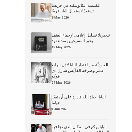
الكنيسة الكاثوليكية في فرنسا
تستعدّ لاستقبال البابا قريبًا
8 May 2026
نيجيريا: تضليل إعلامي لإخفاء العنف
بحق المسيحيين منذ عقود
15 May 2026
العبوديَّة بين اعتذار البابا لاوُن الرابع
عشر وصرخة القدِّيس شارل دي
فوكو
27 May 2026
البابا: حياة الله قادرة على أن تغيّر
حياتنا
1 Jun 2026
البابا يركع في المكان الذي نجا فيه