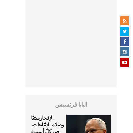
البابا فرنسيس
الإفخارستيّا
وصلاة السّاعات،
في كلّ أسبوع