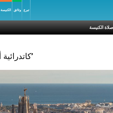
تبرع
وثائق
الكنيسة و
سة
Posts Tagged ‘كاتدرائية أولم’