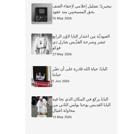
نيجيريا: تضليل إعلامي لإخفاء العنف
بحق المسيحيين منذ عقود
15 May 2026
العبوديَّة بين اعتذار البابا لاوُن الرابع
عشر وصرخة القدِّيس شارل دي
فوكو
27 May 2026
البابا: حياة الله قادرة على أن تغيّر
حياتنا
1 Jun 2026
البابا يركع في المكان الذي نجا فيه
البابا القديس يوحنا بولس الثاني من
محاولة اغتيال
13 May 2026