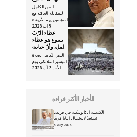
وكلّ يوم، هما
النص الكامل
النَّفَس في حياة
للمقابلة العامّة مع
الكنيسة
المؤمنين يوم الأربعاء
5 آب 2026
عطاء الرّبّ
يسوع هو عطاء
شامل، وأنّ عنايته
بنا لا تغيب عنّا
النص الكامل لصلاة
أبدًا
التبشير الملائكي يوم
الأحد 2 آب 2026
الأخبار الأكثر قراءة
الكنيسة الكاثوليكية في فرنسا
تستعدّ لاستقبال البابا قريبًا
8 May 2026