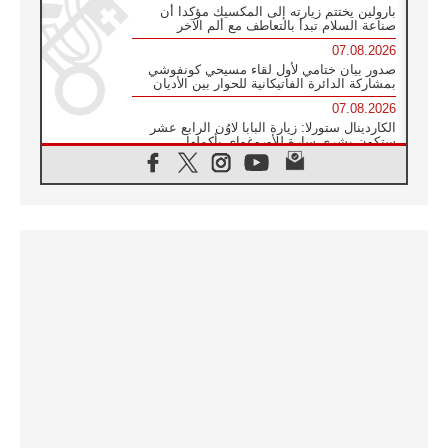
بارولين يختتم زيارته إلى المكسيك مؤكدا أن
صناعة السلام تبدأ بالتعاطف مع ألم الآخر
07.08.2026
صدور بيان ختامي لأول لقاء مسيحي كونفوشي
بمشاركة الدائرة الفاتيكانية للحوار بين الأديان
07.08.2026
الكاردينال ستورلا: زيارة البابا لاوُن الرابع عشر
ستكون بشرى سارة للأوروغواي بأكملها
07.08.2026
الفاتيكان يعلن برنامج الزيارة الرسولية للبابا لاوُن
الرابع عشر إلى فرنسا
07.08.2026
في الذكرى الـ ٨١ لحادثة هيروشيما الكنيسة في
اليابان تنظم ١٠ أيام للصلاة على نية السلام
07.08.2026
الكنيسة في الأوروغواي: زيارة البابا ستعزز
الإيمان والرجاء
06.08.2026
الاجتماع الشهري للمطارنة الموارنة
06.08.2026
الكاردينال روسي: زيارة البابا لاوُن إلى الأرجنتين
هي تكريم للبابا فرنسيس
06.08.2026