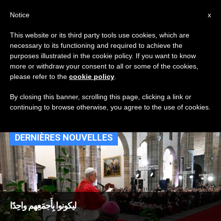
AR
Notice
x
This website or its third party tools use cookies, which are
necessary to its functioning and required to achieve the
TAG
purposes illustrated in the cookie policy. If you want to know
Posts Tagged
more or withdraw your consent to all or some of the cookies,
please refer to the
cookie policy
.
‘كاتدرائيّة القدّيسة حنّة’
By closing this banner, scrolling this page, clicking a link or
continuing to browse otherwise, you agree to the use of cookies.
DERNIÈRES NOUVELLES
ليكونوا بِأَجمَعِهم واحِدًا