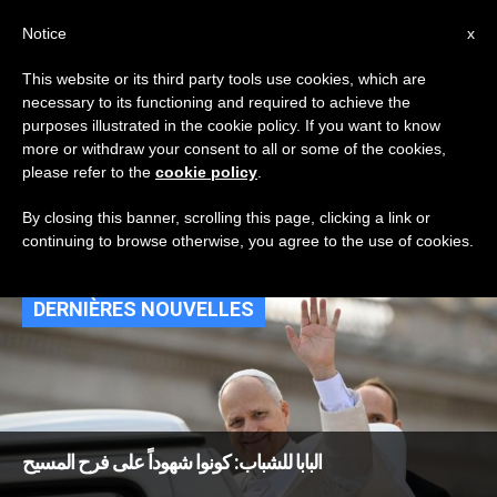
AR
Notice
x
This website or its third party tools use cookies, which are
necessary to its functioning and required to achieve the
TAG
purposes illustrated in the cookie policy. If you want to know
Posts Tagged
more or withdraw your consent to all or some of the cookies,
please refer to the
cookie policy
.
‘كاتدرائيّة كوتشيسه’
By closing this banner, scrolling this page, clicking a link or
continuing to browse otherwise, you agree to the use of cookies.
DERNIÈRES NOUVELLES
البابا للشباب: كونوا شهوداً على فرح المسيح