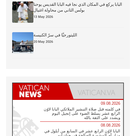
البابا يركع في المكان الذي نجا فيه البابا القديس يوحنا
بولس الثاني من محاولة اغتيال
13 May 2026
الليتورجيَّا في سرّ الكنيسة
20 May 2026
09.08.2026
في كلمته قبل صلاة التبشير الملائكي البابا لاوُن
الرابع عشر يسلط الضوء على إنجيل اليوم
ويشدد على الثقة بالله
08.08.2026
البابا لاوُن الرابع عشر في السابع من أيلول في
مزار أم المشورة الصالحة في جناتزانو