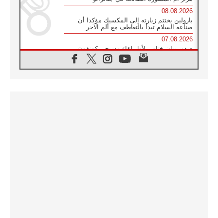
08.08.2026
بارولين يختتم زيارته إلى المكسيك مؤكدا أن
صناعة السلام تبدأ بالتعاطف مع ألم الآخر
07.08.2026
صدور بيان ختامي لأول لقاء مسيحي كونفوشي
بمشاركة الدائرة الفاتيكانية للحوار بين الأديان
07.08.2026
الكاردينال ستورلا: زيارة البابا لاوُن الرابع عشر
ستكون بشرى سارة للأوروغواي بأكملها
07.08.2026
الفاتيكان يعلن برنامج الزيارة الرسولية للبابا لاوُن
الرابع عشر إلى فرنسا
07.08.2026
في الذكرى الـ ٨١ لحادثة هيروشيما الكنيسة في
اليابان تنظم ١٠ أيام للصلاة على نية السلام
07.08.2026
الكنيسة في الأوروغواي: زيارة البابا ستعزز
الإيمان والرجاء
06.08.2026
الاجتماع الشهري للمطارنة الموارنة
06.08.2026
الكاردينال روسي: زيارة البابا لاوُن إلى الأرجنتين
هي تكريم للبابا فرنسيس