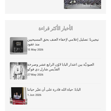
الأخبار الأكثر قراءة
نيجيريا: تضليل إعلامي لإخفاء العنف بحق المسيحيين
منذ عقود
15 May 2026
العبوديَّة بين اعتذار البابا لاوُن الرابع عشر وصرخة
القدِّيس شارل دي فوكو
27 May 2026
البابا: حياة الله قادرة على أن تغيّر حياتنا
1 Jun 2026